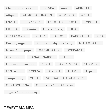
Champions League
e-ΕΦΚΑ
ΑΑΔΕ
ΑΚΙΝΗΤΑ
Αθήνα
ΔΗΜΟΣ ΑΘΗΝΑΙΩΝ
ΔΗΜΟΣΙΟ
ΔΥΠΑ
ΕΝΦΙΑ
ΕΠΕΝΔΥΣΕΙΣ
ΕΥΡΩΠΑΪΚΗ ΕΝΩΣΗ
ΕΥΡΩΠΗ
ΕΦΟΡΙΑ
Ελλάδα
Επιχειρήσεις
ΗΠΑ
ΘΕΣΣΑΛΟΝΙΚΗ
ΙΣΡΑΗΛ
ΚΑΙΡΟΣ
ΚΑΚΟΚΑΙΡΙΑ
ΚΙΝΑ
Καιρός σήμερα
Κυριάκος Μητσοτάκης
ΜΗΤΣΟΤΑΚΗΣ
Ντόναλντ Τραμπ
ΟΛΥΜΠΙΑΚΟΣ
ΟΥΚΡΑΝΊΑ
Οικονομία
ΠΑΝΑΘΗΝΑΙΚΟΣ
ΠΑΣΟΚ
Πρόγνωση καιρού
ΡΩΣΙΑ
ΣΑΝ ΣΉΜΕΡΑ
ΣΕΙΣΜΟΣ
ΣΥΝΤΑΞΕΙΣ
ΣΥΡΙΖΑ
ΤΟΥΡΚΙΑ
ΤΡΑΜΠ
Τέμπη
Τουρισμός
ΥΓΕΙΑ
ΦΟΡΟΛΟΓΙΚΕΣ ΔΗΛΩΣΕΙΣ
ΧΡΙΣΤΟΥΓΕΝΝΑ
Χρηματιστήριο Αθηνών
τεχνητή νοημοσύνη
ΤΕΛΕΥΤΑΙΑ ΝΕΑ