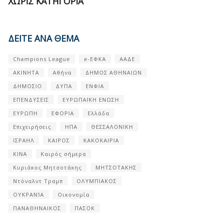
ΧΩΡΊΣ ΚΑΤΗΓΟΡΊΑ
ΔΕΙΤΕ ΑΝΑ ΘΕΜΑ
Champions League
e-ΕΦΚΑ
ΑΑΔΕ
ΑΚΙΝΗΤΑ
Αθήνα
ΔΗΜΟΣ ΑΘΗΝΑΙΩΝ
ΔΗΜΟΣΙΟ
ΔΥΠΑ
ΕΝΦΙΑ
ΕΠΕΝΔΥΣΕΙΣ
ΕΥΡΩΠΑΪΚΗ ΕΝΩΣΗ
ΕΥΡΩΠΗ
ΕΦΟΡΙΑ
Ελλάδα
Επιχειρήσεις
ΗΠΑ
ΘΕΣΣΑΛΟΝΙΚΗ
ΙΣΡΑΗΛ
ΚΑΙΡΟΣ
ΚΑΚΟΚΑΙΡΙΑ
ΚΙΝΑ
Καιρός σήμερα
Κυριάκος Μητσοτάκης
ΜΗΤΣΟΤΑΚΗΣ
Ντόναλντ Τραμπ
ΟΛΥΜΠΙΑΚΟΣ
ΟΥΚΡΑΝΊΑ
Οικονομία
ΠΑΝΑΘΗΝΑΙΚΟΣ
ΠΑΣΟΚ