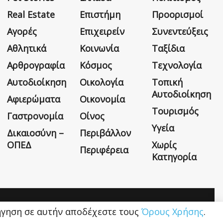
Real Estate
Επιστήμη
Προορισμοί
Αγορές
Επιχειρείν
Συνεντεύξεις
Αθλητικά
Κοινωνία
Ταξίδια
Αρθρογραφία
Κόσμος
Τεχνολογία
Αυτοδιοίκηση
Οικολογία
Τοπική
Αυτοδιοίκηση
Αφιερώματα
Οικονομία
Τουρισμός
Γαστρονομία
Οίνος
Υγεία
Δικαιοσύνη –
Περιβάλλον
ΟΠΕΔ
Χωρίς
Περιφέρεια
Κατηγορία
Η εταιρεία
Όροι Χρήσης
Επικοινωνία
ιήγηση σε αυτήν αποδέχεστε τους
Όρους Χρήσης
.