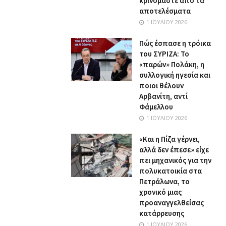
κρινόμαστε από τα
αποτελέσματα
1 ΙΟΥΛΊΟΥ 2026
Πώς έσπασε η τρόικα
του ΣΥΡΙΖΑ: Το
«παρών» Πολάκη, η
συλλογική ηγεσία και
ποιοι θέλουν
Αρβανίτη, αντί
Φάμελλου
1 ΙΟΥΛΊΟΥ 2026
«Και η Πίζα γέρνει,
αλλά δεν έπεσε» είχε
πει μηχανικός για την
πολυκατοικία στα
Πετράλωνα, το
χρονικό μιας
προαναγγελθείσας
κατάρρευσης
1 ΙΟΥΛΊΟΥ 2026