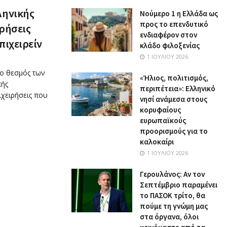
ληνικής
Nούμερο 1 η Ελλάδα ως
προς το επενδυτικό
ιρήσεις
ενδιαφέρον στον
πιχειρείν
κλάδο φιλοξενίας
1 ΙΟΥΛΊΟΥ 2026
ο θεσμός των
«Ήλιος, πολιτισμός,
κής
περιπέτεια»: Ελληνικό
πιχειρήσεις που
νησί ανάμεσα στους
κορυφαίους
ευρωπαϊκούς
προορισμούς για το
καλοκαίρι
1 ΙΟΥΛΊΟΥ 2026
Γερουλάνος: Αν τον
Σεπτέμβριο παραμένει
το ΠΑΣΟΚ τρίτο, θα
πούμε τη γνώμη μας
στα όργανα, όλοι