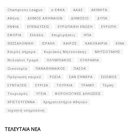
Champions League
e-ΕΦΚΑ
ΑΑΔΕ
ΑΚΙΝΗΤΑ
Αθήνα
ΔΗΜΟΣ ΑΘΗΝΑΙΩΝ
ΔΗΜΟΣΙΟ
ΔΥΠΑ
ΕΝΦΙΑ
ΕΠΕΝΔΥΣΕΙΣ
ΕΥΡΩΠΑΪΚΗ ΕΝΩΣΗ
ΕΥΡΩΠΗ
ΕΦΟΡΙΑ
Ελλάδα
Επιχειρήσεις
ΗΠΑ
ΘΕΣΣΑΛΟΝΙΚΗ
ΙΣΡΑΗΛ
ΚΑΙΡΟΣ
ΚΑΚΟΚΑΙΡΙΑ
ΚΙΝΑ
Καιρός σήμερα
Κυριάκος Μητσοτάκης
ΜΗΤΣΟΤΑΚΗΣ
Ντόναλντ Τραμπ
ΟΛΥΜΠΙΑΚΟΣ
ΟΥΚΡΑΝΊΑ
Οικονομία
ΠΑΝΑΘΗΝΑΙΚΟΣ
ΠΑΣΟΚ
Πρόγνωση καιρού
ΡΩΣΙΑ
ΣΑΝ ΣΉΜΕΡΑ
ΣΕΙΣΜΟΣ
ΣΥΝΤΑΞΕΙΣ
ΣΥΡΙΖΑ
ΤΟΥΡΚΙΑ
ΤΡΑΜΠ
Τέμπη
Τουρισμός
ΥΓΕΙΑ
ΦΟΡΟΛΟΓΙΚΕΣ ΔΗΛΩΣΕΙΣ
ΧΡΙΣΤΟΥΓΕΝΝΑ
Χρηματιστήριο Αθηνών
τεχνητή νοημοσύνη
ΤΕΛΕΥΤΑΙΑ ΝΕΑ