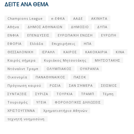
ΔΕΙΤΕ ΑΝΑ ΘΕΜΑ
Champions League
e-ΕΦΚΑ
ΑΑΔΕ
ΑΚΙΝΗΤΑ
Αθήνα
ΔΗΜΟΣ ΑΘΗΝΑΙΩΝ
ΔΗΜΟΣΙΟ
ΔΥΠΑ
ΕΝΦΙΑ
ΕΠΕΝΔΥΣΕΙΣ
ΕΥΡΩΠΑΪΚΗ ΕΝΩΣΗ
ΕΥΡΩΠΗ
ΕΦΟΡΙΑ
Ελλάδα
Επιχειρήσεις
ΗΠΑ
ΘΕΣΣΑΛΟΝΙΚΗ
ΙΣΡΑΗΛ
ΚΑΙΡΟΣ
ΚΑΚΟΚΑΙΡΙΑ
ΚΙΝΑ
Καιρός σήμερα
Κυριάκος Μητσοτάκης
ΜΗΤΣΟΤΑΚΗΣ
Ντόναλντ Τραμπ
ΟΛΥΜΠΙΑΚΟΣ
ΟΥΚΡΑΝΊΑ
Οικονομία
ΠΑΝΑΘΗΝΑΙΚΟΣ
ΠΑΣΟΚ
Πρόγνωση καιρού
ΡΩΣΙΑ
ΣΑΝ ΣΉΜΕΡΑ
ΣΕΙΣΜΟΣ
ΣΥΝΤΑΞΕΙΣ
ΣΥΡΙΖΑ
ΤΟΥΡΚΙΑ
ΤΡΑΜΠ
Τέμπη
Τουρισμός
ΥΓΕΙΑ
ΦΟΡΟΛΟΓΙΚΕΣ ΔΗΛΩΣΕΙΣ
ΧΡΙΣΤΟΥΓΕΝΝΑ
Χρηματιστήριο Αθηνών
τεχνητή νοημοσύνη