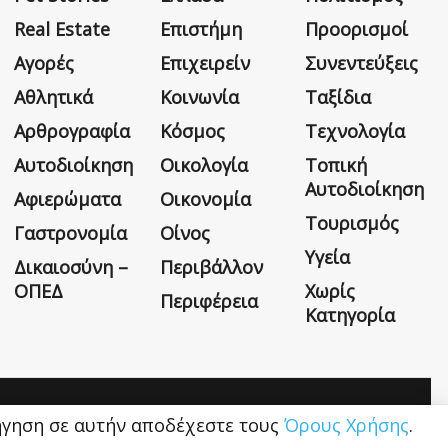
Real Estate
Επιστήμη
Προορισμοί
Αγορές
Επιχειρείν
Συνεντεύξεις
Αθλητικά
Κοινωνία
Ταξίδια
Αρθρογραφία
Κόσμος
Τεχνολογία
Αυτοδιοίκηση
Οικολογία
Τοπική
Αυτοδιοίκηση
Αφιερώματα
Οικονομία
Τουρισμός
Γαστρονομία
Οίνος
Υγεία
Δικαιοσύνη –
Περιβάλλον
ΟΠΕΔ
Χωρίς
Περιφέρεια
Κατηγορία
Η εταιρεία
Όροι Χρήσης
Επικοινωνία
ιήγηση σε αυτήν αποδέχεστε τους
Όρους Χρήσης
.