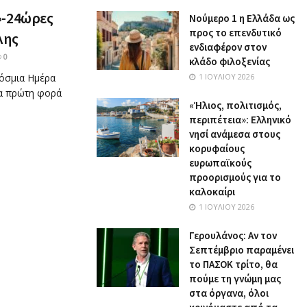
»-24ώρες
Nούμερο 1 η Ελλάδα ως
προς το επενδυτικό
λης
ενδιαφέρον στον
0
κλάδο φιλοξενίας
κόσμια Ημέρα
1 ΙΟΥΛΊΟΥ 2026
ια πρώτη φορά
«Ήλιος, πολιτισμός,
περιπέτεια»: Ελληνικό
νησί ανάμεσα στους
κορυφαίους
ευρωπαϊκούς
προορισμούς για το
καλοκαίρι
1 ΙΟΥΛΊΟΥ 2026
Γερουλάνος: Αν τον
Σεπτέμβριο παραμένει
το ΠΑΣΟΚ τρίτο, θα
πούμε τη γνώμη μας
στα όργανα, όλοι