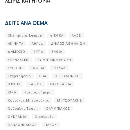
ΧΩΡΊΣ ΚΑΤΗΓΟΡΊΑ
ΔΕΙΤΕ ΑΝΑ ΘΕΜΑ
Champions League
e-ΕΦΚΑ
ΑΑΔΕ
ΑΚΙΝΗΤΑ
Αθήνα
ΔΗΜΟΣ ΑΘΗΝΑΙΩΝ
ΔΗΜΟΣΙΟ
ΔΥΠΑ
ΕΝΦΙΑ
ΕΠΕΝΔΥΣΕΙΣ
ΕΥΡΩΠΑΪΚΗ ΕΝΩΣΗ
ΕΥΡΩΠΗ
ΕΦΟΡΙΑ
Ελλάδα
Επιχειρήσεις
ΗΠΑ
ΘΕΣΣΑΛΟΝΙΚΗ
ΙΣΡΑΗΛ
ΚΑΙΡΟΣ
ΚΑΚΟΚΑΙΡΙΑ
ΚΙΝΑ
Καιρός σήμερα
Κυριάκος Μητσοτάκης
ΜΗΤΣΟΤΑΚΗΣ
Ντόναλντ Τραμπ
ΟΛΥΜΠΙΑΚΟΣ
ΟΥΚΡΑΝΊΑ
Οικονομία
ΠΑΝΑΘΗΝΑΙΚΟΣ
ΠΑΣΟΚ