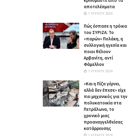
κρινόμαστε από τα
αποτελέσματα
1 ΙΟΥΛΊΟΥ 2026
Πώς έσπασε η τρόικα
του ΣΥΡΙΖΑ: Το
«παρών» Πολάκη, η
συλλογική ηγεσία και
ποιοι θέλουν
Αρβανίτη, αντί
Φάμελλου
1 ΙΟΥΛΊΟΥ 2026
«Και η Πίζα γέρνει,
αλλά δεν έπεσε» είχε
πει μηχανικός για την
πολυκατοικία στα
Πετράλωνα, το
χρονικό μιας
προαναγγελθείσας
κατάρρευσης
1 ΙΟΥΛΊΟΥ 2026