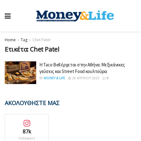
Home
Tag
Chet Patel
Ετικέτα:
Chet Patel
Η Taco Bell έρχεται στην Αθήνα: Μεξικάνικες
γεύσεις και Street Food κουλτούρα
BY
MONEY & LIFE
28 ΑΠΡΙΛΊΟΥ 2025
0
ΑΚΟΛΟΥΘΗΣΤΕ ΜΑΣ
87k
Followers