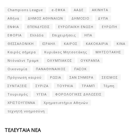
Champions League
e-ΕΦΚΑ
ΑΑΔΕ
ΑΚΙΝΗΤΑ
Αθήνα
ΔΗΜΟΣ ΑΘΗΝΑΙΩΝ
ΔΗΜΟΣΙΟ
ΔΥΠΑ
ΕΝΦΙΑ
ΕΠΕΝΔΥΣΕΙΣ
ΕΥΡΩΠΑΪΚΗ ΕΝΩΣΗ
ΕΥΡΩΠΗ
ΕΦΟΡΙΑ
Ελλάδα
Επιχειρήσεις
ΗΠΑ
ΘΕΣΣΑΛΟΝΙΚΗ
ΙΣΡΑΗΛ
ΚΑΙΡΟΣ
ΚΑΚΟΚΑΙΡΙΑ
ΚΙΝΑ
Καιρός σήμερα
Κυριάκος Μητσοτάκης
ΜΗΤΣΟΤΑΚΗΣ
Ντόναλντ Τραμπ
ΟΛΥΜΠΙΑΚΟΣ
ΟΥΚΡΑΝΊΑ
Οικονομία
ΠΑΝΑΘΗΝΑΙΚΟΣ
ΠΑΣΟΚ
Πρόγνωση καιρού
ΡΩΣΙΑ
ΣΑΝ ΣΉΜΕΡΑ
ΣΕΙΣΜΟΣ
ΣΥΝΤΑΞΕΙΣ
ΣΥΡΙΖΑ
ΤΟΥΡΚΙΑ
ΤΡΑΜΠ
Τέμπη
Τουρισμός
ΥΓΕΙΑ
ΦΟΡΟΛΟΓΙΚΕΣ ΔΗΛΩΣΕΙΣ
ΧΡΙΣΤΟΥΓΕΝΝΑ
Χρηματιστήριο Αθηνών
τεχνητή νοημοσύνη
ΤΕΛΕΥΤΑΙΑ ΝΕΑ