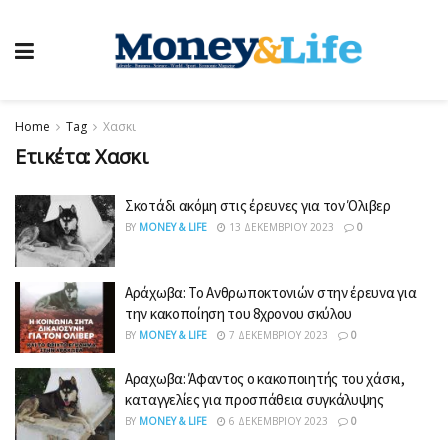
Home
Tag
Χασκι
Ετικέτα:
Χασκι
Σκοτάδι ακόμη στις έρευνες για τον Όλιβερ
BY
MONEY & LIFE
13 ΔΕΚΕΜΒΡΊΟΥ 2023
0
Αράχωβα: Το Ανθρωποκτονιών στην έρευνα για
την κακοποίηση του 8χρονου σκύλου
BY
MONEY & LIFE
7 ΔΕΚΕΜΒΡΊΟΥ 2023
0
Αραχωβα: Άφαντος ο κακοποιητής του χάσκι,
καταγγελίες για προσπάθεια συγκάλυψης
BY
MONEY & LIFE
6 ΔΕΚΕΜΒΡΊΟΥ 2023
0