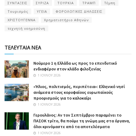
ΣΥΝΤΑΞΕΙΣ
ΣΥΡΙΖΑ
ΤΟΥΡΚΙΑ
ΤΡΑΜΠ
Τέμπη
Τουρισμός
ΥΓΕΙΑ
ΦΟΡΟΛΟΓΙΚΕΣ ΔΗΛΩΣΕΙΣ
ΧΡΙΣΤΟΥΓΕΝΝΑ
Χρηματιστήριο Αθηνών
τεχνητή νοημοσύνη
ΤΕΛΕΥΤΑΙΑ ΝΕΑ
Nούμερο 1 η Ελλάδα ως προς το επενδυτικό
ενδιαφέρον στον κλάδο φιλοξενίας
1 ΙΟΥΛΊΟΥ 2026
«Ήλιος, πολιτισμός, περιπέτεια»: Ελληνικό νησί
ανάμεσα στους κορυφαίους ευρωπαϊκούς
προορισμούς για το καλοκαίρι
1 ΙΟΥΛΊΟΥ 2026
Γερουλάνος: Αν τον Σεπτέμβριο παραμένει το
ΠΑΣΟΚ τρίτο, θα πούμε τη γνώμη μας στα όργανα,
όλοι κρινόμαστε από τα αποτελέσματα
1 ΙΟΥΛΊΟΥ 2026