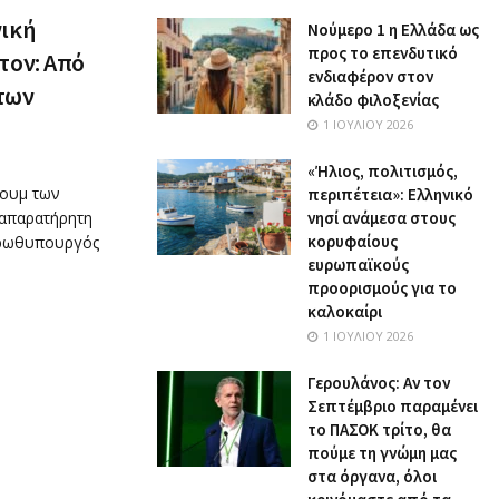
γική
Nούμερο 1 η Ελλάδα ως
προς το επενδυτικό
τον: Από
ενδιαφέρον στον
 των
κλάδο φιλοξενίας
1 ΙΟΥΛΊΟΥ 2026
«Ήλιος, πολιτισμός,
ρουμ των
περιπέτεια»: Ελληνικό
 απαρατήρητη
νησί ανάμεσα στους
κορυφαίους
πρωθυπουργός
ευρωπαϊκούς
προορισμούς για το
καλοκαίρι
1 ΙΟΥΛΊΟΥ 2026
Γερουλάνος: Αν τον
Σεπτέμβριο παραμένει
το ΠΑΣΟΚ τρίτο, θα
πούμε τη γνώμη μας
στα όργανα, όλοι