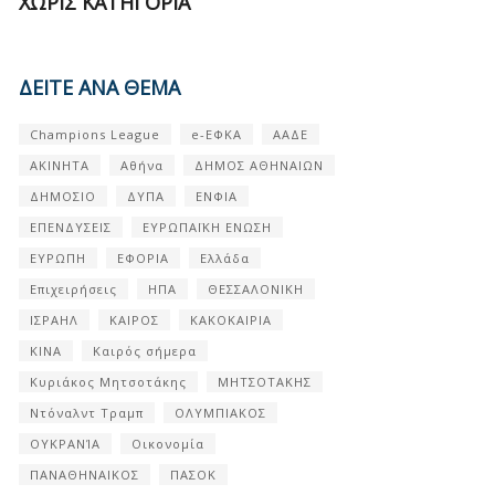
ΧΩΡΊΣ ΚΑΤΗΓΟΡΊΑ
ΔΕΙΤΕ ΑΝΑ ΘΕΜΑ
Champions League
e-ΕΦΚΑ
ΑΑΔΕ
ΑΚΙΝΗΤΑ
Αθήνα
ΔΗΜΟΣ ΑΘΗΝΑΙΩΝ
ΔΗΜΟΣΙΟ
ΔΥΠΑ
ΕΝΦΙΑ
ΕΠΕΝΔΥΣΕΙΣ
ΕΥΡΩΠΑΪΚΗ ΕΝΩΣΗ
ΕΥΡΩΠΗ
ΕΦΟΡΙΑ
Ελλάδα
Επιχειρήσεις
ΗΠΑ
ΘΕΣΣΑΛΟΝΙΚΗ
ΙΣΡΑΗΛ
ΚΑΙΡΟΣ
ΚΑΚΟΚΑΙΡΙΑ
ΚΙΝΑ
Καιρός σήμερα
Κυριάκος Μητσοτάκης
ΜΗΤΣΟΤΑΚΗΣ
Ντόναλντ Τραμπ
ΟΛΥΜΠΙΑΚΟΣ
ΟΥΚΡΑΝΊΑ
Οικονομία
ΠΑΝΑΘΗΝΑΙΚΟΣ
ΠΑΣΟΚ