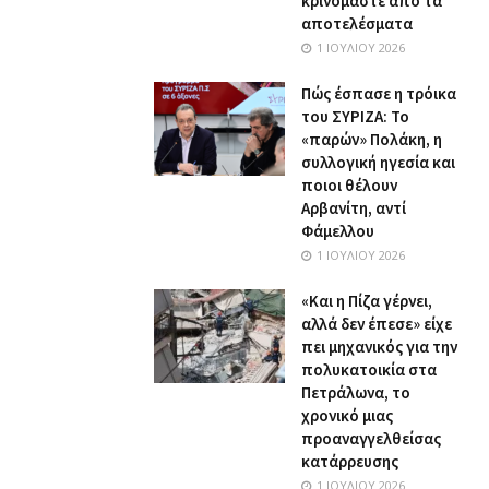
κρινόμαστε από τα
αποτελέσματα
1 ΙΟΥΛΊΟΥ 2026
Πώς έσπασε η τρόικα
του ΣΥΡΙΖΑ: Το
«παρών» Πολάκη, η
συλλογική ηγεσία και
ποιοι θέλουν
Αρβανίτη, αντί
Φάμελλου
1 ΙΟΥΛΊΟΥ 2026
«Και η Πίζα γέρνει,
αλλά δεν έπεσε» είχε
πει μηχανικός για την
πολυκατοικία στα
Πετράλωνα, το
χρονικό μιας
προαναγγελθείσας
κατάρρευσης
1 ΙΟΥΛΊΟΥ 2026