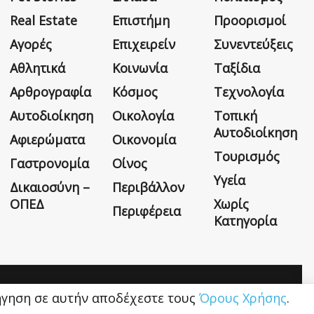
Real Estate
Επιστήμη
Προορισμοί
Αγορές
Επιχειρείν
Συνεντεύξεις
Αθλητικά
Κοινωνία
Ταξίδια
Αρθρογραφία
Κόσμος
Τεχνολογία
Αυτοδιοίκηση
Οικολογία
Τοπική
Αυτοδιοίκηση
Αφιερώματα
Οικονομία
Τουρισμός
Γαστρονομία
Οίνος
Υγεία
Δικαιοσύνη –
Περιβάλλον
ΟΠΕΔ
Χωρίς
Περιφέρεια
Κατηγορία
Η εταιρεία
Όροι Χρήσης
Επικοινωνία
ιήγηση σε αυτήν αποδέχεστε τους
Όρους Χρήσης
.