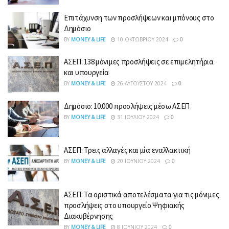
Επιτάχυνση των προσλήψεων και μπόνους στο
Δημόσιο
BY
MONEY & LIFE
10 ΟΚΤΩΒΡΊΟΥ 2024
0
ΑΣΕΠ: 138 μόνιμες προσλήψεις σε επιμελητήρια
και υπουργεία
BY
MONEY & LIFE
26 ΑΥΓΟΎΣΤΟΥ 2024
0
Δημόσιο: 10.000 προσλήψεις μέσω ΑΣΕΠ
BY
MONEY & LIFE
31 ΙΟΥΛΊΟΥ 2024
0
ΑΣΕΠ: Τρεις αλλαγές και μία εναλλακτική
BY
MONEY & LIFE
20 ΙΟΥΝΊΟΥ 2024
0
ΑΣΕΠ: Τα οριστικά αποτελέσματα για τις μόνιμες
προσλήψεις στο υπουργείο Ψηφιακής
Διακυβέρνησης
BY
MONEY & LIFE
8 ΙΟΥΝΊΟΥ 2024
0