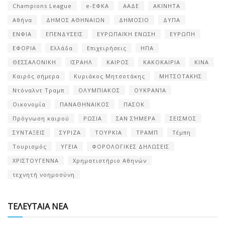
Champions League
e-ΕΦΚΑ
ΑΑΔΕ
ΑΚΙΝΗΤΑ
Αθήνα
ΔΗΜΟΣ ΑΘΗΝΑΙΩΝ
ΔΗΜΟΣΙΟ
ΔΥΠΑ
ΕΝΦΙΑ
ΕΠΕΝΔΥΣΕΙΣ
ΕΥΡΩΠΑΪΚΗ ΕΝΩΣΗ
ΕΥΡΩΠΗ
ΕΦΟΡΙΑ
Ελλάδα
Επιχειρήσεις
ΗΠΑ
ΘΕΣΣΑΛΟΝΙΚΗ
ΙΣΡΑΗΛ
ΚΑΙΡΟΣ
ΚΑΚΟΚΑΙΡΙΑ
ΚΙΝΑ
Καιρός σήμερα
Κυριάκος Μητσοτάκης
ΜΗΤΣΟΤΑΚΗΣ
Ντόναλντ Τραμπ
ΟΛΥΜΠΙΑΚΟΣ
ΟΥΚΡΑΝΊΑ
Οικονομία
ΠΑΝΑΘΗΝΑΙΚΟΣ
ΠΑΣΟΚ
Πρόγνωση καιρού
ΡΩΣΙΑ
ΣΑΝ ΣΉΜΕΡΑ
ΣΕΙΣΜΟΣ
ΣΥΝΤΑΞΕΙΣ
ΣΥΡΙΖΑ
ΤΟΥΡΚΙΑ
ΤΡΑΜΠ
Τέμπη
Τουρισμός
ΥΓΕΙΑ
ΦΟΡΟΛΟΓΙΚΕΣ ΔΗΛΩΣΕΙΣ
ΧΡΙΣΤΟΥΓΕΝΝΑ
Χρηματιστήριο Αθηνών
τεχνητή νοημοσύνη
ΤΕΛΕΥΤΑΙΑ ΝΕΑ