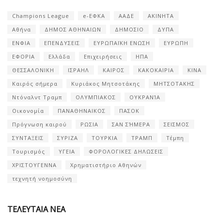
Champions League
e-ΕΦΚΑ
ΑΑΔΕ
ΑΚΙΝΗΤΑ
Αθήνα
ΔΗΜΟΣ ΑΘΗΝΑΙΩΝ
ΔΗΜΟΣΙΟ
ΔΥΠΑ
ΕΝΦΙΑ
ΕΠΕΝΔΥΣΕΙΣ
ΕΥΡΩΠΑΪΚΗ ΕΝΩΣΗ
ΕΥΡΩΠΗ
ΕΦΟΡΙΑ
Ελλάδα
Επιχειρήσεις
ΗΠΑ
ΘΕΣΣΑΛΟΝΙΚΗ
ΙΣΡΑΗΛ
ΚΑΙΡΟΣ
ΚΑΚΟΚΑΙΡΙΑ
ΚΙΝΑ
Καιρός σήμερα
Κυριάκος Μητσοτάκης
ΜΗΤΣΟΤΑΚΗΣ
Ντόναλντ Τραμπ
ΟΛΥΜΠΙΑΚΟΣ
ΟΥΚΡΑΝΊΑ
Οικονομία
ΠΑΝΑΘΗΝΑΙΚΟΣ
ΠΑΣΟΚ
Πρόγνωση καιρού
ΡΩΣΙΑ
ΣΑΝ ΣΉΜΕΡΑ
ΣΕΙΣΜΟΣ
ΣΥΝΤΑΞΕΙΣ
ΣΥΡΙΖΑ
ΤΟΥΡΚΙΑ
ΤΡΑΜΠ
Τέμπη
Τουρισμός
ΥΓΕΙΑ
ΦΟΡΟΛΟΓΙΚΕΣ ΔΗΛΩΣΕΙΣ
ΧΡΙΣΤΟΥΓΕΝΝΑ
Χρηματιστήριο Αθηνών
τεχνητή νοημοσύνη
ΤΕΛΕΥΤΑΙΑ ΝΕΑ