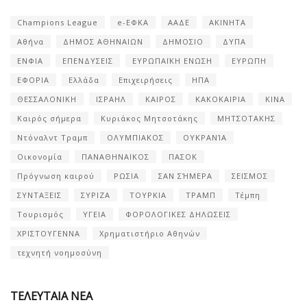
Champions League
e-ΕΦΚΑ
ΑΑΔΕ
ΑΚΙΝΗΤΑ
Αθήνα
ΔΗΜΟΣ ΑΘΗΝΑΙΩΝ
ΔΗΜΟΣΙΟ
ΔΥΠΑ
ΕΝΦΙΑ
ΕΠΕΝΔΥΣΕΙΣ
ΕΥΡΩΠΑΪΚΗ ΕΝΩΣΗ
ΕΥΡΩΠΗ
ΕΦΟΡΙΑ
Ελλάδα
Επιχειρήσεις
ΗΠΑ
ΘΕΣΣΑΛΟΝΙΚΗ
ΙΣΡΑΗΛ
ΚΑΙΡΟΣ
ΚΑΚΟΚΑΙΡΙΑ
ΚΙΝΑ
Καιρός σήμερα
Κυριάκος Μητσοτάκης
ΜΗΤΣΟΤΑΚΗΣ
Ντόναλντ Τραμπ
ΟΛΥΜΠΙΑΚΟΣ
ΟΥΚΡΑΝΊΑ
Οικονομία
ΠΑΝΑΘΗΝΑΙΚΟΣ
ΠΑΣΟΚ
Πρόγνωση καιρού
ΡΩΣΙΑ
ΣΑΝ ΣΉΜΕΡΑ
ΣΕΙΣΜΟΣ
ΣΥΝΤΑΞΕΙΣ
ΣΥΡΙΖΑ
ΤΟΥΡΚΙΑ
ΤΡΑΜΠ
Τέμπη
Τουρισμός
ΥΓΕΙΑ
ΦΟΡΟΛΟΓΙΚΕΣ ΔΗΛΩΣΕΙΣ
ΧΡΙΣΤΟΥΓΕΝΝΑ
Χρηματιστήριο Αθηνών
τεχνητή νοημοσύνη
ΤΕΛΕΥΤΑΙΑ ΝΕΑ