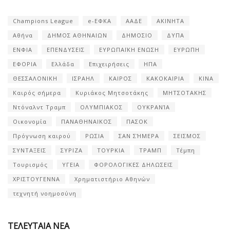
Champions League
e-ΕΦΚΑ
ΑΑΔΕ
ΑΚΙΝΗΤΑ
Αθήνα
ΔΗΜΟΣ ΑΘΗΝΑΙΩΝ
ΔΗΜΟΣΙΟ
ΔΥΠΑ
ΕΝΦΙΑ
ΕΠΕΝΔΥΣΕΙΣ
ΕΥΡΩΠΑΪΚΗ ΕΝΩΣΗ
ΕΥΡΩΠΗ
ΕΦΟΡΙΑ
Ελλάδα
Επιχειρήσεις
ΗΠΑ
ΘΕΣΣΑΛΟΝΙΚΗ
ΙΣΡΑΗΛ
ΚΑΙΡΟΣ
ΚΑΚΟΚΑΙΡΙΑ
ΚΙΝΑ
Καιρός σήμερα
Κυριάκος Μητσοτάκης
ΜΗΤΣΟΤΑΚΗΣ
Ντόναλντ Τραμπ
ΟΛΥΜΠΙΑΚΟΣ
ΟΥΚΡΑΝΊΑ
Οικονομία
ΠΑΝΑΘΗΝΑΙΚΟΣ
ΠΑΣΟΚ
Πρόγνωση καιρού
ΡΩΣΙΑ
ΣΑΝ ΣΉΜΕΡΑ
ΣΕΙΣΜΟΣ
ΣΥΝΤΑΞΕΙΣ
ΣΥΡΙΖΑ
ΤΟΥΡΚΙΑ
ΤΡΑΜΠ
Τέμπη
Τουρισμός
ΥΓΕΙΑ
ΦΟΡΟΛΟΓΙΚΕΣ ΔΗΛΩΣΕΙΣ
ΧΡΙΣΤΟΥΓΕΝΝΑ
Χρηματιστήριο Αθηνών
τεχνητή νοημοσύνη
ΤΕΛΕΥΤΑΙΑ ΝΕΑ