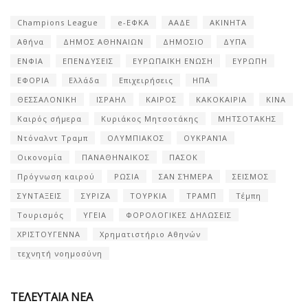
Champions League
e-ΕΦΚΑ
ΑΑΔΕ
ΑΚΙΝΗΤΑ
Αθήνα
ΔΗΜΟΣ ΑΘΗΝΑΙΩΝ
ΔΗΜΟΣΙΟ
ΔΥΠΑ
ΕΝΦΙΑ
ΕΠΕΝΔΥΣΕΙΣ
ΕΥΡΩΠΑΪΚΗ ΕΝΩΣΗ
ΕΥΡΩΠΗ
ΕΦΟΡΙΑ
Ελλάδα
Επιχειρήσεις
ΗΠΑ
ΘΕΣΣΑΛΟΝΙΚΗ
ΙΣΡΑΗΛ
ΚΑΙΡΟΣ
ΚΑΚΟΚΑΙΡΙΑ
ΚΙΝΑ
Καιρός σήμερα
Κυριάκος Μητσοτάκης
ΜΗΤΣΟΤΑΚΗΣ
Ντόναλντ Τραμπ
ΟΛΥΜΠΙΑΚΟΣ
ΟΥΚΡΑΝΊΑ
Οικονομία
ΠΑΝΑΘΗΝΑΙΚΟΣ
ΠΑΣΟΚ
Πρόγνωση καιρού
ΡΩΣΙΑ
ΣΑΝ ΣΉΜΕΡΑ
ΣΕΙΣΜΟΣ
ΣΥΝΤΑΞΕΙΣ
ΣΥΡΙΖΑ
ΤΟΥΡΚΙΑ
ΤΡΑΜΠ
Τέμπη
Τουρισμός
ΥΓΕΙΑ
ΦΟΡΟΛΟΓΙΚΕΣ ΔΗΛΩΣΕΙΣ
ΧΡΙΣΤΟΥΓΕΝΝΑ
Χρηματιστήριο Αθηνών
τεχνητή νοημοσύνη
ΤΕΛΕΥΤΑΙΑ ΝΕΑ