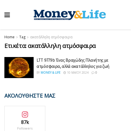
Home
Tag
ακατάλληλη ατμόσφαιρα
Ετικέτα:
ακατάλληλη ατμόσφαιρα
LTT 9779 b Ένας Βραχώδης Πλανήτης με
ατμόσφαιρα, αλλά ακατάλληλος για ζωή
BY
MONEY & LIFE
10 ΜΑΪ́ΟΥ 2024
0
ΑΚΟΛΟΥΘΗΣΤΕ ΜΑΣ
87k
Followers