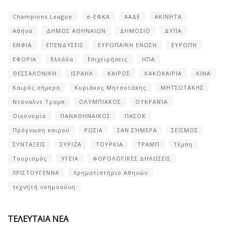
Champions League
e-ΕΦΚΑ
ΑΑΔΕ
ΑΚΙΝΗΤΑ
Αθήνα
ΔΗΜΟΣ ΑΘΗΝΑΙΩΝ
ΔΗΜΟΣΙΟ
ΔΥΠΑ
ΕΝΦΙΑ
ΕΠΕΝΔΥΣΕΙΣ
ΕΥΡΩΠΑΪΚΗ ΕΝΩΣΗ
ΕΥΡΩΠΗ
ΕΦΟΡΙΑ
Ελλάδα
Επιχειρήσεις
ΗΠΑ
ΘΕΣΣΑΛΟΝΙΚΗ
ΙΣΡΑΗΛ
ΚΑΙΡΟΣ
ΚΑΚΟΚΑΙΡΙΑ
ΚΙΝΑ
Καιρός σήμερα
Κυριάκος Μητσοτάκης
ΜΗΤΣΟΤΑΚΗΣ
Ντόναλντ Τραμπ
ΟΛΥΜΠΙΑΚΟΣ
ΟΥΚΡΑΝΊΑ
Οικονομία
ΠΑΝΑΘΗΝΑΙΚΟΣ
ΠΑΣΟΚ
Πρόγνωση καιρού
ΡΩΣΙΑ
ΣΑΝ ΣΉΜΕΡΑ
ΣΕΙΣΜΟΣ
ΣΥΝΤΑΞΕΙΣ
ΣΥΡΙΖΑ
ΤΟΥΡΚΙΑ
ΤΡΑΜΠ
Τέμπη
Τουρισμός
ΥΓΕΙΑ
ΦΟΡΟΛΟΓΙΚΕΣ ΔΗΛΩΣΕΙΣ
ΧΡΙΣΤΟΥΓΕΝΝΑ
Χρηματιστήριο Αθηνών
τεχνητή νοημοσύνη
ΤΕΛΕΥΤΑΙΑ ΝΕΑ