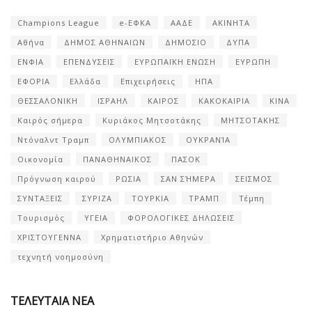
Champions League
e-ΕΦΚΑ
ΑΑΔΕ
ΑΚΙΝΗΤΑ
Αθήνα
ΔΗΜΟΣ ΑΘΗΝΑΙΩΝ
ΔΗΜΟΣΙΟ
ΔΥΠΑ
ΕΝΦΙΑ
ΕΠΕΝΔΥΣΕΙΣ
ΕΥΡΩΠΑΪΚΗ ΕΝΩΣΗ
ΕΥΡΩΠΗ
ΕΦΟΡΙΑ
Ελλάδα
Επιχειρήσεις
ΗΠΑ
ΘΕΣΣΑΛΟΝΙΚΗ
ΙΣΡΑΗΛ
ΚΑΙΡΟΣ
ΚΑΚΟΚΑΙΡΙΑ
ΚΙΝΑ
Καιρός σήμερα
Κυριάκος Μητσοτάκης
ΜΗΤΣΟΤΑΚΗΣ
Ντόναλντ Τραμπ
ΟΛΥΜΠΙΑΚΟΣ
ΟΥΚΡΑΝΊΑ
Οικονομία
ΠΑΝΑΘΗΝΑΙΚΟΣ
ΠΑΣΟΚ
Πρόγνωση καιρού
ΡΩΣΙΑ
ΣΑΝ ΣΉΜΕΡΑ
ΣΕΙΣΜΟΣ
ΣΥΝΤΑΞΕΙΣ
ΣΥΡΙΖΑ
ΤΟΥΡΚΙΑ
ΤΡΑΜΠ
Τέμπη
Τουρισμός
ΥΓΕΙΑ
ΦΟΡΟΛΟΓΙΚΕΣ ΔΗΛΩΣΕΙΣ
ΧΡΙΣΤΟΥΓΕΝΝΑ
Χρηματιστήριο Αθηνών
τεχνητή νοημοσύνη
ΤΕΛΕΥΤΑΙΑ ΝΕΑ