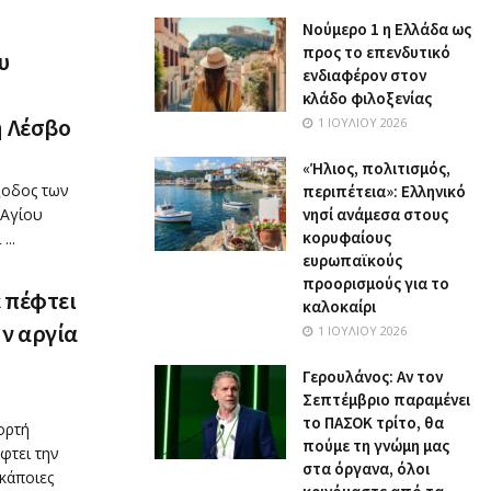
Nούμερο 1 η Ελλάδα ως
προς το επενδυτικό
υ
ενδιαφέρον στον
κλάδο φιλοξενίας
η Λέσβο
1 ΙΟΥΛΊΟΥ 2026
«Ήλιος, πολιτισμός,
έξοδος των
περιπέτεια»: Ελληνικό
 Αγίου
νησί ανάμεσα στους
κορυφαίους
...
ευρωπαϊκούς
προορισμούς για το
ε πέφτει
καλοκαίρι
ν αργία
1 ΙΟΥΛΊΟΥ 2026
Γερουλάνος: Αν τον
Σεπτέμβριο παραμένει
το ΠΑΣΟΚ τρίτο, θα
ορτή
πούμε τη γνώμη μας
φτει την
στα όργανα, όλοι
 κάποιες