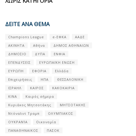
ΧΩΡΊΣ ΚΑΤΗΓΟΡΊΑ
ΔΕΙΤΕ ΑΝΑ ΘΕΜΑ
Champions League
e-ΕΦΚΑ
ΑΑΔΕ
ΑΚΙΝΗΤΑ
Αθήνα
ΔΗΜΟΣ ΑΘΗΝΑΙΩΝ
ΔΗΜΟΣΙΟ
ΔΥΠΑ
ΕΝΦΙΑ
ΕΠΕΝΔΥΣΕΙΣ
ΕΥΡΩΠΑΪΚΗ ΕΝΩΣΗ
ΕΥΡΩΠΗ
ΕΦΟΡΙΑ
Ελλάδα
Επιχειρήσεις
ΗΠΑ
ΘΕΣΣΑΛΟΝΙΚΗ
ΙΣΡΑΗΛ
ΚΑΙΡΟΣ
ΚΑΚΟΚΑΙΡΙΑ
ΚΙΝΑ
Καιρός σήμερα
Κυριάκος Μητσοτάκης
ΜΗΤΣΟΤΑΚΗΣ
Ντόναλντ Τραμπ
ΟΛΥΜΠΙΑΚΟΣ
ΟΥΚΡΑΝΊΑ
Οικονομία
ΠΑΝΑΘΗΝΑΙΚΟΣ
ΠΑΣΟΚ