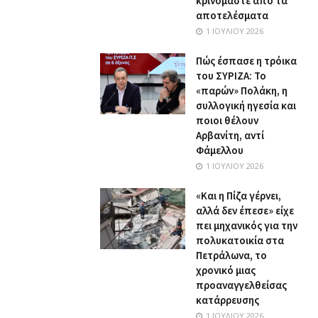
κρινόμαστε από τα
αποτελέσματα
1 ΙΟΥΛΊΟΥ 2026
Πώς έσπασε η τρόικα
του ΣΥΡΙΖΑ: Το
«παρών» Πολάκη, η
συλλογική ηγεσία και
ποιοι θέλουν
Αρβανίτη, αντί
Φάμελλου
1 ΙΟΥΛΊΟΥ 2026
«Και η Πίζα γέρνει,
αλλά δεν έπεσε» είχε
πει μηχανικός για την
πολυκατοικία στα
Πετράλωνα, το
χρονικό μιας
προαναγγελθείσας
κατάρρευσης
1 ΙΟΥΛΊΟΥ 2026