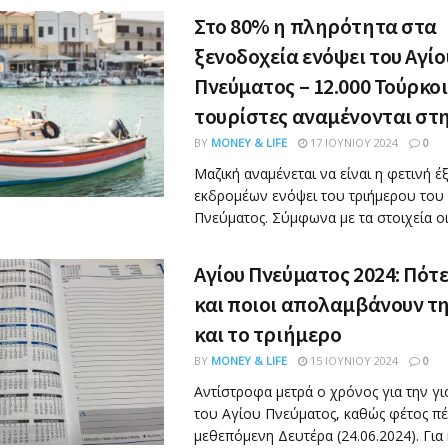
Στο 80% η πληρότητα στα
ξενοδοχεία ενόψει του Αγίο
Πνεύματος – 12.000 Τούρκοι
τουρίστες αναμένονται στ
BY
MONEY & LIFE
17 ΙΟΥΝΊΟΥ 2024
0
Μαζική αναμένεται να είναι η φετινή 
εκδρομέων ενόψει του τριήμερου του
Πνεύματος. Σύμφωνα με τα στοιχεία οι 
Αγίου Πνεύματος 2024: Πότ
και ποιοι απολαμβάνουν τη
και το τριήμερο
BY
MONEY & LIFE
15 ΙΟΥΝΊΟΥ 2024
0
Αντίστροφα μετρά ο χρόνος για την γι
του Αγίου Πνεύματος, καθώς φέτος πέ
μεθεπόμενη Δευτέρα (24.06.2024). Για