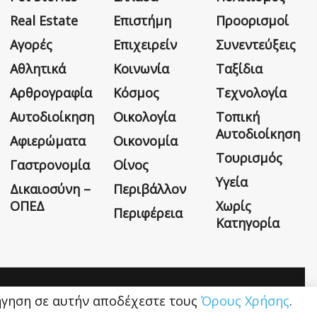
Real Estate
Επιστήμη
Προορισμοί
Αγορές
Επιχειρείν
Συνεντεύξεις
Αθλητικά
Κοινωνία
Ταξίδια
Αρθρογραφία
Κόσμος
Τεχνολογία
Αυτοδιοίκηση
Οικολογία
Τοπική
Αυτοδιοίκηση
Αφιερώματα
Οικονομία
Τουρισμός
Γαστρονομία
Οίνος
Υγεία
Δικαιοσύνη –
Περιβάλλον
ΟΠΕΔ
Χωρίς
Περιφέρεια
Κατηγορία
Η εταιρεία
Όροι Χρήσης
Επικοινωνία
ιήγηση σε αυτήν αποδέχεστε τους
Όρους Χρήσης
.