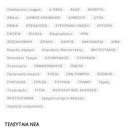
Champions League
e-ΕΦΚΑ
ΑΑΔΕ
ΑΚΙΝΗΤΑ
Αθήνα
ΔΗΜΟΣ ΑΘΗΝΑΙΩΝ
ΔΗΜΟΣΙΟ
ΔΥΠΑ
ΕΝΦΙΑ
ΕΠΕΝΔΥΣΕΙΣ
ΕΥΡΩΠΑΪΚΗ ΕΝΩΣΗ
ΕΥΡΩΠΗ
ΕΦΟΡΙΑ
Ελλάδα
Επιχειρήσεις
ΗΠΑ
ΘΕΣΣΑΛΟΝΙΚΗ
ΙΣΡΑΗΛ
ΚΑΙΡΟΣ
ΚΑΚΟΚΑΙΡΙΑ
ΚΙΝΑ
Καιρός σήμερα
Κυριάκος Μητσοτάκης
ΜΗΤΣΟΤΑΚΗΣ
Ντόναλντ Τραμπ
ΟΛΥΜΠΙΑΚΟΣ
ΟΥΚΡΑΝΊΑ
Οικονομία
ΠΑΝΑΘΗΝΑΙΚΟΣ
ΠΑΣΟΚ
Πρόγνωση καιρού
ΡΩΣΙΑ
ΣΑΝ ΣΉΜΕΡΑ
ΣΕΙΣΜΟΣ
ΣΥΝΤΑΞΕΙΣ
ΣΥΡΙΖΑ
ΤΟΥΡΚΙΑ
ΤΡΑΜΠ
Τέμπη
Τουρισμός
ΥΓΕΙΑ
ΦΟΡΟΛΟΓΙΚΕΣ ΔΗΛΩΣΕΙΣ
ΧΡΙΣΤΟΥΓΕΝΝΑ
Χρηματιστήριο Αθηνών
τεχνητή νοημοσύνη
ΤΕΛΕΥΤΑΙΑ ΝΕΑ