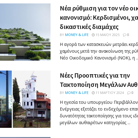
Νέα ρύθμιση για τον νέο οι
κανονισμό: Κερδισμένοι, χα
δικαστικές διαμάχες
BY
MONEY & LIFE
15 ΜΑΪ́ΟΥ 2025
0
Η αγορά των κατασκευών μετράει κερδ
χαμένους μετά την ανακοίνωση της ρύ
Νέο Οικοδομικό Κανονισμό (ΝΟΚ), η ..
Νέες Προοπτικές για την
Τακτοποίηση Μεγάλων Αυθ
BY
MONEY & LIFE
11 ΜΑΡΤΊΟΥ 2024
0
Η ηγεσία του υπουργείου Περιβάλλον
Ενέργειας εξετάζει το ενδεχόμενο επ
δυνατότητας τακτοποίησης για τους ιδ
μεγάλων αυθαιρέτων κατηγορίας ...