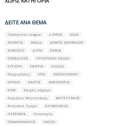
ΧΩΡΊΣ ΚΑΤΗΓΟΡΊΑ
ΔΕΙΤΕ ΑΝΑ ΘΕΜΑ
Champions League
e-ΕΦΚΑ
ΑΑΔΕ
ΑΚΙΝΗΤΑ
Αθήνα
ΔΗΜΟΣ ΑΘΗΝΑΙΩΝ
ΔΗΜΟΣΙΟ
ΔΥΠΑ
ΕΝΦΙΑ
ΕΠΕΝΔΥΣΕΙΣ
ΕΥΡΩΠΑΪΚΗ ΕΝΩΣΗ
ΕΥΡΩΠΗ
ΕΦΟΡΙΑ
Ελλάδα
Επιχειρήσεις
ΗΠΑ
ΘΕΣΣΑΛΟΝΙΚΗ
ΙΣΡΑΗΛ
ΚΑΙΡΟΣ
ΚΑΚΟΚΑΙΡΙΑ
ΚΙΝΑ
Καιρός σήμερα
Κυριάκος Μητσοτάκης
ΜΗΤΣΟΤΑΚΗΣ
Ντόναλντ Τραμπ
ΟΛΥΜΠΙΑΚΟΣ
ΟΥΚΡΑΝΊΑ
Οικονομία
ΠΑΝΑΘΗΝΑΙΚΟΣ
ΠΑΣΟΚ