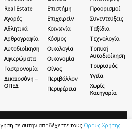
Real Estate
Επιστήμη
Προορισμοί
Αγορές
Επιχειρείν
Συνεντεύξεις
Αθλητικά
Κοινωνία
Ταξίδια
Αρθρογραφία
Κόσμος
Τεχνολογία
Αυτοδιοίκηση
Οικολογία
Τοπική
Αυτοδιοίκηση
Αφιερώματα
Οικονομία
Τουρισμός
Γαστρονομία
Οίνος
Υγεία
Δικαιοσύνη –
Περιβάλλον
ΟΠΕΔ
Χωρίς
Περιφέρεια
Κατηγορία
Η εταιρεία
Όροι Χρήσης
Επικοινωνία
ιήγηση σε αυτήν αποδέχεστε τους
Όρους Χρήσης
.