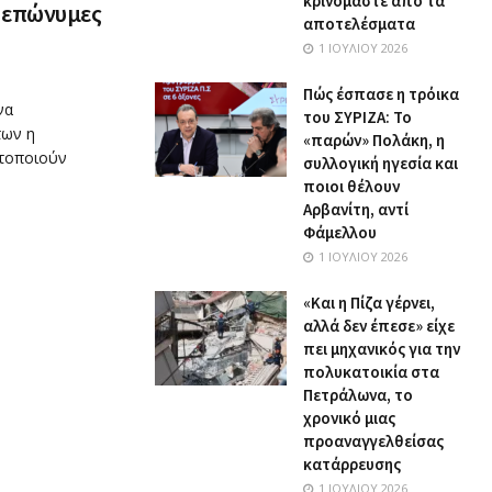
κρινόμαστε από τα
 επώνυμες
αποτελέσματα
1 ΙΟΥΛΊΟΥ 2026
Πώς έσπασε η τρόικα
να
του ΣΥΡΙΖΑ: Το
των η
«παρών» Πολάκη, η
ατοποιούν
συλλογική ηγεσία και
ποιοι θέλουν
Αρβανίτη, αντί
Φάμελλου
1 ΙΟΥΛΊΟΥ 2026
«Και η Πίζα γέρνει,
αλλά δεν έπεσε» είχε
πει μηχανικός για την
πολυκατοικία στα
Πετράλωνα, το
χρονικό μιας
προαναγγελθείσας
κατάρρευσης
1 ΙΟΥΛΊΟΥ 2026