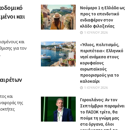
κοδομικό
Nούμερο 1 η Ελλάδα ως
προς το επενδυτικό
μένοι και
ενδιαφέρον στον
κλάδο φιλοξενίας
1 ΙΟΥΛΊΟΥ 2026
ισμένους και
«Ήλιος, πολιτισμός,
θμισης για τον
περιπέτεια»: Ελληνικό
.
νησί ανάμεσα στους
κορυφαίους
ευρωπαϊκούς
προορισμούς για το
αιρέτων
καλοκαίρι
1 ΙΟΥΛΊΟΥ 2026
τος και
Γερουλάνος: Αν τον
αναφοράς της
Σεπτέμβριο παραμένει
ιοκτήτες
το ΠΑΣΟΚ τρίτο, θα
πούμε τη γνώμη μας
στα όργανα, όλοι