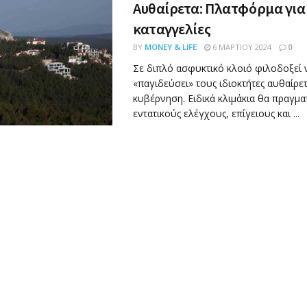
Αυθαίρετα: Πλατφόρμα για
καταγγελίες
BY
MONEY & LIFE
6 ΜΑΡΤΊΟΥ 2024
0
Σε διπλό ασφυκτικό κλοιό φιλοδοξεί 
«παγιδεύσει» τους ιδιοκτήτες αυθαίρε
κυβέρνηση. Ειδικά κλιμάκια θα πραγμ
εντατικούς ελέγχους, επίγειους και ...