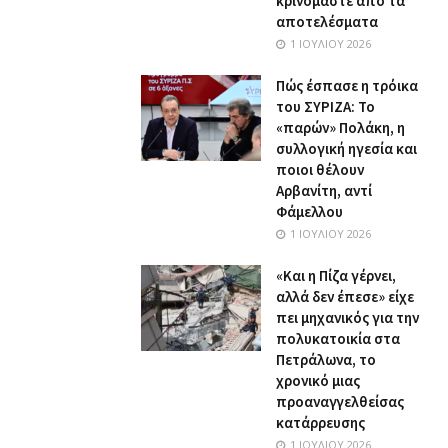
κρινόμαστε από τα
αποτελέσματα
1 ΙΟΥΛΊΟΥ 2026
Πώς έσπασε η τρόικα
του ΣΥΡΙΖΑ: Το
«παρών» Πολάκη, η
συλλογική ηγεσία και
ποιοι θέλουν
Αρβανίτη, αντί
Φάμελλου
1 ΙΟΥΛΊΟΥ 2026
«Και η Πίζα γέρνει,
αλλά δεν έπεσε» είχε
πει μηχανικός για την
πολυκατοικία στα
Πετράλωνα, το
χρονικό μιας
προαναγγελθείσας
κατάρρευσης
1 ΙΟΥΛΊΟΥ 2026