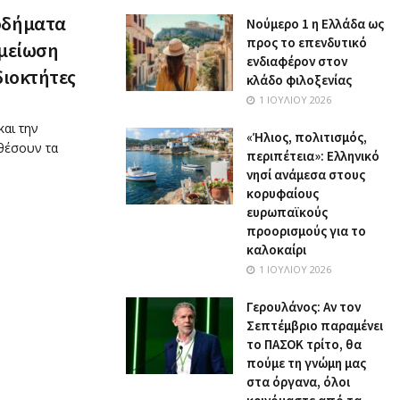
οδήματα
Nούμερο 1 η Ελλάδα ως
προς το επενδυτικό
 μείωση
ενδιαφέρον στον
διοκτήτες
κλάδο φιλοξενίας
1 ΙΟΥΛΊΟΥ 2026
και την
«Ήλιος, πολιτισμός,
θέσουν τα
περιπέτεια»: Ελληνικό
νησί ανάμεσα στους
κορυφαίους
ευρωπαϊκούς
προορισμούς για το
καλοκαίρι
1 ΙΟΥΛΊΟΥ 2026
Γερουλάνος: Αν τον
Σεπτέμβριο παραμένει
το ΠΑΣΟΚ τρίτο, θα
πούμε τη γνώμη μας
στα όργανα, όλοι