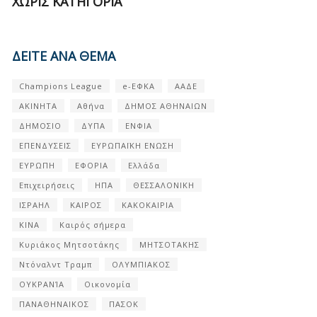
ΧΩΡΊΣ ΚΑΤΗΓΟΡΊΑ
ΔΕΙΤΕ ΑΝΑ ΘΕΜΑ
Champions League
e-ΕΦΚΑ
ΑΑΔΕ
ΑΚΙΝΗΤΑ
Αθήνα
ΔΗΜΟΣ ΑΘΗΝΑΙΩΝ
ΔΗΜΟΣΙΟ
ΔΥΠΑ
ΕΝΦΙΑ
ΕΠΕΝΔΥΣΕΙΣ
ΕΥΡΩΠΑΪΚΗ ΕΝΩΣΗ
ΕΥΡΩΠΗ
ΕΦΟΡΙΑ
Ελλάδα
Επιχειρήσεις
ΗΠΑ
ΘΕΣΣΑΛΟΝΙΚΗ
ΙΣΡΑΗΛ
ΚΑΙΡΟΣ
ΚΑΚΟΚΑΙΡΙΑ
ΚΙΝΑ
Καιρός σήμερα
Κυριάκος Μητσοτάκης
ΜΗΤΣΟΤΑΚΗΣ
Ντόναλντ Τραμπ
ΟΛΥΜΠΙΑΚΟΣ
ΟΥΚΡΑΝΊΑ
Οικονομία
ΠΑΝΑΘΗΝΑΙΚΟΣ
ΠΑΣΟΚ