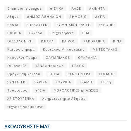
Champions League
e-ΕΦΚΑ
ΑΑΔΕ
ΑΚΙΝΗΤΑ
Αθήνα
ΔΗΜΟΣ ΑΘΗΝΑΙΩΝ
ΔΗΜΟΣΙΟ
ΔΥΠΑ
ΕΝΦΙΑ
ΕΠΕΝΔΥΣΕΙΣ
ΕΥΡΩΠΑΪΚΗ ΕΝΩΣΗ
ΕΥΡΩΠΗ
ΕΦΟΡΙΑ
Ελλάδα
Επιχειρήσεις
ΗΠΑ
ΘΕΣΣΑΛΟΝΙΚΗ
ΙΣΡΑΗΛ
ΚΑΙΡΟΣ
ΚΑΚΟΚΑΙΡΙΑ
ΚΙΝΑ
Καιρός σήμερα
Κυριάκος Μητσοτάκης
ΜΗΤΣΟΤΑΚΗΣ
Ντόναλντ Τραμπ
ΟΛΥΜΠΙΑΚΟΣ
ΟΥΚΡΑΝΊΑ
Οικονομία
ΠΑΝΑΘΗΝΑΙΚΟΣ
ΠΑΣΟΚ
Πρόγνωση καιρού
ΡΩΣΙΑ
ΣΑΝ ΣΉΜΕΡΑ
ΣΕΙΣΜΟΣ
ΣΥΝΤΑΞΕΙΣ
ΣΥΡΙΖΑ
ΤΟΥΡΚΙΑ
ΤΡΑΜΠ
Τέμπη
Τουρισμός
ΥΓΕΙΑ
ΦΟΡΟΛΟΓΙΚΕΣ ΔΗΛΩΣΕΙΣ
ΧΡΙΣΤΟΥΓΕΝΝΑ
Χρηματιστήριο Αθηνών
τεχνητή νοημοσύνη
ΑΚΟΛΟΥΘΗΣΤΕ ΜΑΣ