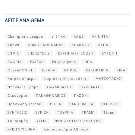
ΔΕΙΤΕ ΑΝΑ ΘΕΜΑ
Champions League
e-ΕΦΚΑ
ΑΑΔΕ
ΑΚΙΝΗΤΑ
Αθήνα
ΔΗΜΟΣ ΑΘΗΝΑΙΩΝ
ΔΗΜΟΣΙΟ
ΔΥΠΑ
ΕΝΦΙΑ
ΕΠΕΝΔΥΣΕΙΣ
ΕΥΡΩΠΑΪΚΗ ΕΝΩΣΗ
ΕΥΡΩΠΗ
ΕΦΟΡΙΑ
Ελλάδα
Επιχειρήσεις
ΗΠΑ
ΘΕΣΣΑΛΟΝΙΚΗ
ΙΣΡΑΗΛ
ΚΑΙΡΟΣ
ΚΑΚΟΚΑΙΡΙΑ
ΚΙΝΑ
Καιρός σήμερα
Κυριάκος Μητσοτάκης
ΜΗΤΣΟΤΑΚΗΣ
Ντόναλντ Τραμπ
ΟΛΥΜΠΙΑΚΟΣ
ΟΥΚΡΑΝΊΑ
Οικονομία
ΠΑΝΑΘΗΝΑΙΚΟΣ
ΠΑΣΟΚ
Πρόγνωση καιρού
ΡΩΣΙΑ
ΣΑΝ ΣΉΜΕΡΑ
ΣΕΙΣΜΟΣ
ΣΥΝΤΑΞΕΙΣ
ΣΥΡΙΖΑ
ΤΟΥΡΚΙΑ
ΤΡΑΜΠ
Τέμπη
Τουρισμός
ΥΓΕΙΑ
ΦΟΡΟΛΟΓΙΚΕΣ ΔΗΛΩΣΕΙΣ
ΧΡΙΣΤΟΥΓΕΝΝΑ
Χρηματιστήριο Αθηνών