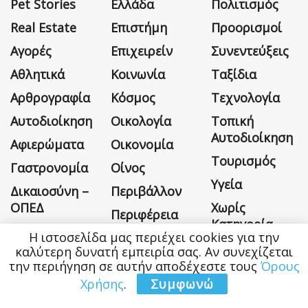
Pet Stories
Ελλάδα
Πολιτισμός
Real Estate
Επιστήμη
Προορισμοί
Αγορές
Επιχειρείν
Συνεντεύξεις
Αθλητικά
Κοινωνία
Ταξίδια
Αρθρογραφία
Κόσμος
Τεχνολογία
Αυτοδιοίκηση
Οικολογία
Τοπική
Αυτοδιοίκηση
Αφιερώματα
Οικονομία
Τουρισμός
Γαστρονομία
Οίνος
Υγεία
Δικαιοσύνη –
Περιβάλλον
ΟΠΕΔ
Χωρίς
Περιφέρεια
Κατηγορία
Η ιστοσελίδα μας περιέχει cookies για την
καλύτερη δυνατή εμπειρία σας. Αν συνεχίζεται
την περιήγηση σε αυτήν αποδέχεστε τους
Όρους
Χρήσης
.
Συμφωνώ
Η εταιρεία
Όροι Χρήσης
Επικοινωνία