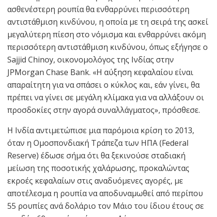
ασθενέστερη ρουπία θα ενθαρρύνει περισσότερη
αντιστάθμιση κινδύνου, η οποία με τη σειρά της ασκεί
μεγαλύτερη πίεση στο νόμισμα και ενθαρρύνει ακόμη
περισσότερη αντιστάθμιση κινδύνου, όπως εξήγησε ο
Sajjid Chinoy, οικονομολόγος της Ινδίας στην
JPMorgan Chase Bank. «Η αύξηση κεφαλαίου είναι
απαραίτητη για να σπάσει ο κύκλος και, εάν γίνει, θα
πρέπει να γίνει σε μεγάλη κλίμακα για να αλλάξουν οι
προσδοκίες στην αγορά συναλλάγματος», πρόσθεσε.
Η Ινδία αντιμετώπισε μια παρόμοια κρίση το 2013,
όταν η Ομοσπονδιακή Τράπεζα των ΗΠΑ (Federal
Reserve) έδωσε σήμα ότι θα ξεκινούσε σταδιακή
μείωση της ποσοτικής χαλάρωσης, προκαλώντας
εκροές κεφαλαίων στις αναδυόμενες αγορές, με
αποτέλεσμα η ρουπία να αποδυναμωθεί από περίπου
55 ρουπίες ανά δολάριο τον Μάιο του ίδιου έτους σε