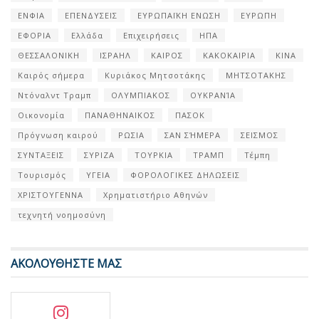
ΕΝΦΙΑ
ΕΠΕΝΔΥΣΕΙΣ
ΕΥΡΩΠΑΪΚΗ ΕΝΩΣΗ
ΕΥΡΩΠΗ
ΕΦΟΡΙΑ
Ελλάδα
Επιχειρήσεις
ΗΠΑ
ΘΕΣΣΑΛΟΝΙΚΗ
ΙΣΡΑΗΛ
ΚΑΙΡΟΣ
ΚΑΚΟΚΑΙΡΙΑ
ΚΙΝΑ
Καιρός σήμερα
Κυριάκος Μητσοτάκης
ΜΗΤΣΟΤΑΚΗΣ
Ντόναλντ Τραμπ
ΟΛΥΜΠΙΑΚΟΣ
ΟΥΚΡΑΝΊΑ
Οικονομία
ΠΑΝΑΘΗΝΑΙΚΟΣ
ΠΑΣΟΚ
Πρόγνωση καιρού
ΡΩΣΙΑ
ΣΑΝ ΣΉΜΕΡΑ
ΣΕΙΣΜΟΣ
ΣΥΝΤΑΞΕΙΣ
ΣΥΡΙΖΑ
ΤΟΥΡΚΙΑ
ΤΡΑΜΠ
Τέμπη
Τουρισμός
ΥΓΕΙΑ
ΦΟΡΟΛΟΓΙΚΕΣ ΔΗΛΩΣΕΙΣ
ΧΡΙΣΤΟΥΓΕΝΝΑ
Χρηματιστήριο Αθηνών
τεχνητή νοημοσύνη
ΑΚΟΛΟΥΘΗΣΤΕ ΜΑΣ