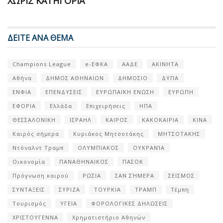
ΧΩΡΊΣ ΚΑΤΗΓΟΡΊΑ
ΔΕΙΤΕ ΑΝΑ ΘΕΜΑ
Champions League
e-ΕΦΚΑ
ΑΑΔΕ
ΑΚΙΝΗΤΑ
Αθήνα
ΔΗΜΟΣ ΑΘΗΝΑΙΩΝ
ΔΗΜΟΣΙΟ
ΔΥΠΑ
ΕΝΦΙΑ
ΕΠΕΝΔΥΣΕΙΣ
ΕΥΡΩΠΑΪΚΗ ΕΝΩΣΗ
ΕΥΡΩΠΗ
ΕΦΟΡΙΑ
Ελλάδα
Επιχειρήσεις
ΗΠΑ
ΘΕΣΣΑΛΟΝΙΚΗ
ΙΣΡΑΗΛ
ΚΑΙΡΟΣ
ΚΑΚΟΚΑΙΡΙΑ
ΚΙΝΑ
Καιρός σήμερα
Κυριάκος Μητσοτάκης
ΜΗΤΣΟΤΑΚΗΣ
Ντόναλντ Τραμπ
ΟΛΥΜΠΙΑΚΟΣ
ΟΥΚΡΑΝΊΑ
Οικονομία
ΠΑΝΑΘΗΝΑΙΚΟΣ
ΠΑΣΟΚ
Πρόγνωση καιρού
ΡΩΣΙΑ
ΣΑΝ ΣΉΜΕΡΑ
ΣΕΙΣΜΟΣ
ΣΥΝΤΑΞΕΙΣ
ΣΥΡΙΖΑ
ΤΟΥΡΚΙΑ
ΤΡΑΜΠ
Τέμπη
Τουρισμός
ΥΓΕΙΑ
ΦΟΡΟΛΟΓΙΚΕΣ ΔΗΛΩΣΕΙΣ
ΧΡΙΣΤΟΥΓΕΝΝΑ
Χρηματιστήριο Αθηνών