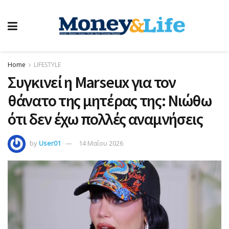
Home
LIFESTYLE
Συγκινεί η Marseux για τον
θάνατο της μητέρας της: Νιώθω
ότι δεν έχω πολλές αναμνήσεις
by
User01
14 Μαΐου 2026