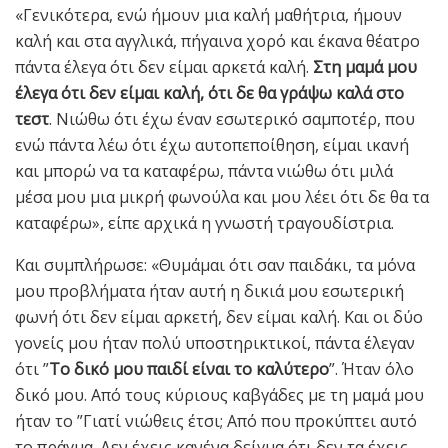
«Γενικότερα, ενώ ήμουν μια καλή μαθήτρια, ήμουν
καλή και στα αγγλικά, πήγαινα χορό και έκανα θέατρο
πάντα έλεγα ότι δεν είμαι αρκετά καλή.
Στη μαμά μου
έλεγα ότι δεν είμαι καλή, ότι δε θα γράψω καλά στο
τεστ
. Νιώθω ότι έχω έναν εσωτερικό σαμποτέρ, που
ενώ πάντα λέω ότι έχω αυτοπεποίθηση, είμαι ικανή
και μπορώ να τα καταφέρω, πάντα νιώθω ότι μιλά
μέσα μου μια μικρή φωνούλα και μου λέει ότι δε θα τα
καταφέρω», είπε αρχικά η γνωστή τραγουδίστρια.
Και συμπλήρωσε: «Θυμάμαι ότι σαν παιδάκι, τα μόνα
μου προβλήματα ήταν αυτή η δικιά μου εσωτερική
φωνή ότι δεν είμαι αρκετή, δεν είμαι καλή. Και οι δύο
γονείς μου ήταν πολύ υποστηρικτικοί, πάντα έλεγαν
ότι ”
Το δικό μου παιδί είναι το καλύτερο
”. Ήταν όλο
δικό μου. Από τους κύριους καβγάδες με τη μαμά μου
ήταν το ”Γιατί νιώθεις έτσι; Από που προκύπτει αυτό
το πράγμα. Δεν έχεις κανένα δείγμα ότι δεν τα έχεις