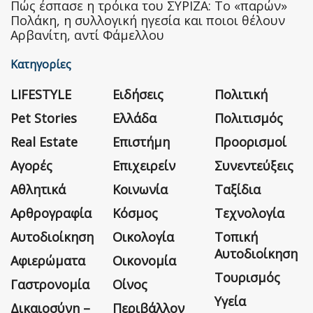
Πώς έσπασε η τρόικα του ΣΥΡΙΖΑ: Το «παρών»
Πολάκη, η συλλογική ηγεσία και ποιοι θέλουν
Αρβανίτη, αντί Φάμελλου
Κατηγορίες
LIFESTYLE
Ειδήσεις
Πολιτική
Pet Stories
Ελλάδα
Πολιτισμός
Real Estate
Επιστήμη
Προορισμοί
Αγορές
Επιχειρείν
Συνεντεύξεις
Αθλητικά
Κοινωνία
Ταξίδια
Αρθρογραφία
Κόσμος
Τεχνολογία
Αυτοδιοίκηση
Οικολογία
Τοπική
Αυτοδιοίκηση
Αφιερώματα
Οικονομία
Τουρισμός
Γαστρονομία
Οίνος
Υγεία
Δικαιοσύνη –
Περιβάλλον