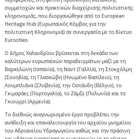
συμμετοχών και πρακτικών διαχείρισης πολιτιστικής
κληρονομιάς, που διοργανώθηκε από το European
Heritage Hub (Ευρωπαϊκός Κόμβος για την
πολιτιστική Κληρονομιά) σε συνεργασία με το δίκτυο
Eurocities.
Ο Δήμος Χαλανδρίου βρίσκεται στη δεκάδα των
καλύτερων ευρωπαϊκών παραδειγμάτων μαζί με τη
Βαρκελώνη (Ισπανία), τη Ναντ (Γαλλία), τη Στοκχόλμη
(Σουηδία), τη Γλασκώβη (Ηνωμένο Βασίλειο), τη
Λουμπλιάνα (Σλοβενία), την Οστάνδη (Βέλγιο), το
Γκιμαράες (Πορτογαλία), το Ζάμζε (Πολωνία) και το
Γκιουμρί (Αρμενία).
Το διεθνώς αναγνωρισμένο έργο προβλέπει την
ανάδειξη και επαναλειτουργία του αρχαίου μνημείου
του Αδριανείου Υδραγωγείου καθώς και την πράσινη
και υδάτινη ενοποίηση των γειτονιών με το κέντρο,