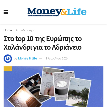
Home
Αυτοδιοίκηση
Στo top 10 της Ευρώπης το
Χαλάνδρι για το Αδριάνειο
by
Money & Life
1 Απριλίου 2024