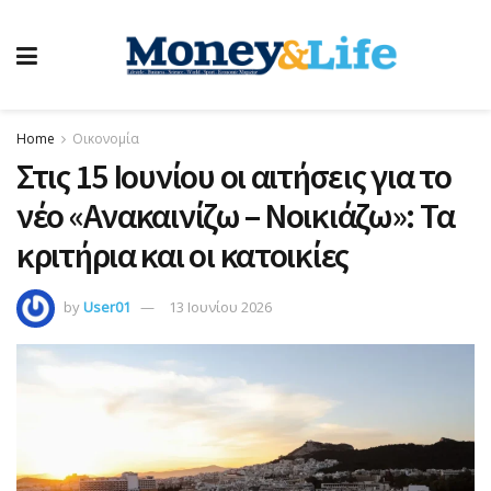
Home
Οικονομία
Στις 15 Ιουνίου οι αιτήσεις για το
νέο «Ανακαινίζω – Νοικιάζω»: Τα
κριτήρια και οι κατοικίες
by
User01
13 Ιουνίου 2026