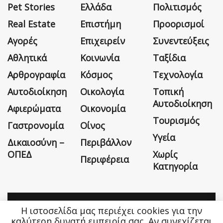
Pet Stories
Ελλάδα
Πολιτισμός
Real Estate
Επιστήμη
Προορισμοί
Αγορές
Επιχειρείν
Συνεντεύξεις
Αθλητικά
Κοινωνία
Ταξίδια
Αρθρογραφία
Κόσμος
Τεχνολογία
Αυτοδιοίκηση
Οικολογία
Τοπική
Αυτοδιοίκηση
Αφιερώματα
Οικονομία
Τουρισμός
Γαστρονομία
Οίνος
Υγεία
Δικαιοσύνη –
Περιβάλλον
ΟΠΕΔ
Χωρίς
Περιφέρεια
Κατηγορία
Η ιστοσελίδα μας περιέχει cookies για την
Η εταιρεία
Όροι Χρήσης
Επικοινωνία
καλύτερη δυνατή εμπειρία σας. Αν συνεχίζεται