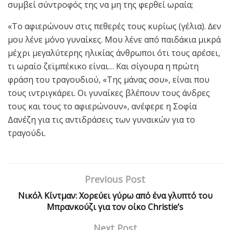
συµβεί σύντροφός της να µη της φερθεί ωραία;
«Το αφιερώνουν στις πεθερές τους κυρίως (γέλια). ∆εν
µου λένε µόνο γυναίκες. Μου λένε από παιδάκια µικρά
µέχρι µεγαλύτερης ηλικίας άνθρωποι ότι τους αρέσει,
τι ωραίο ζεϊµπέκικο είναι… Και σίγουρα η πρώτη
φράση του τραγουδιού, «Της µάνας σου», είναι που
τους ιντριγκάρει. Οι γυναίκες βλέπουν τους άνδρες
τους και τους το αφιερώνουν», ανέφερε η Σοφία
Δανέζη για τις αντιδράσεις των γυναικών για το
τραγούδι.
Previous Post
Νικόλ Κίντμαν: Χορεύει γύρω από ένα γλυπτό του
Μπρανκούζι για τον οίκο Christie’s
Next Post