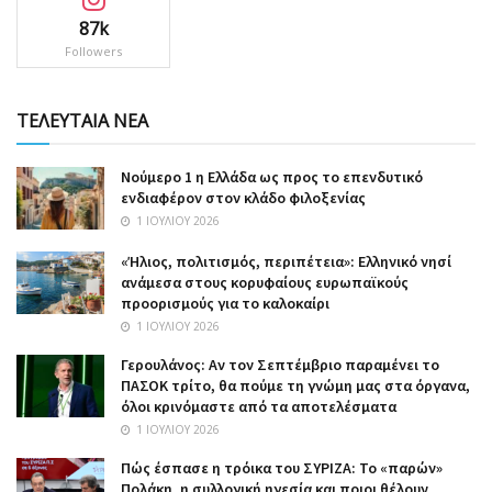
87k
Followers
ΤΕΛΕΥΤΑΙΑ ΝΕΑ
Nούμερο 1 η Ελλάδα ως προς το επενδυτικό
ενδιαφέρον στον κλάδο φιλοξενίας
1 ΙΟΥΛΊΟΥ 2026
«Ήλιος, πολιτισμός, περιπέτεια»: Ελληνικό νησί
ανάμεσα στους κορυφαίους ευρωπαϊκούς
προορισμούς για το καλοκαίρι
1 ΙΟΥΛΊΟΥ 2026
Γερουλάνος: Αν τον Σεπτέμβριο παραμένει το
ΠΑΣΟΚ τρίτο, θα πούμε τη γνώμη μας στα όργανα,
όλοι κρινόμαστε από τα αποτελέσματα
1 ΙΟΥΛΊΟΥ 2026
Πώς έσπασε η τρόικα του ΣΥΡΙΖΑ: Το «παρών»
Πολάκη, η συλλογική ηγεσία και ποιοι θέλουν