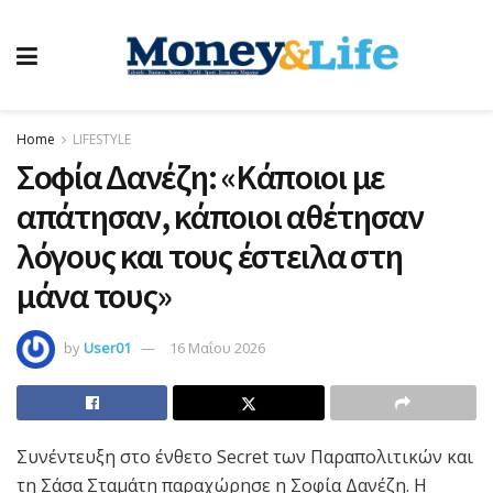
Home
LIFESTYLE
Σοφία Δανέζη: «Κάποιοι µε
απάτησαν, κάποιοι αθέτησαν
λόγους και τους έστειλα στη
µάνα τους»
by
User01
16 Μαΐου 2026
Συνέντευξη στο ένθετο Secret των Παραπολιτικών και
τη Σάσα Σταμάτη παραχώρησε η Σοφία Δανέζη. Η