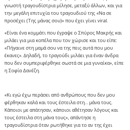
γνωστή τραγουδίστρια μίλησε, μεταξύ άλλων, και για
την μεγάλη επιτυχία του τραγουδιού της «Να σε
προσέχει (Της μάνας σου)» που έχει γίνει viral.
«Είναι ένα κοµµάτι που έγραψε ο Σπύρος Μακρής και
µιλάει για µια κοπέλα που τον χώρισε και του είπε:
«Πήγαινε στη µαµά σου να της πεις αυτά που µου
έκανες». ∆ηλαδή, το τραγούδι µιλάει για έναν άνδρα
που δεν συμπεριφέρθηκε σωστά σε µια γυναίκα», είπε
η Σοφία Δανέζη.
«Κι εγώ έχω περάσει από ανθρώπους που δεν µου
φέρθηκαν καλά και τους έστειλα στη… µάνα τους.
Κάποιοι µε απάτησαν, κάποιοι αθέτησαν λόγους και
τους έστειλα στη µάνα τους», απάντησε η
τραγουδίστρια όταν ρωτήθηκε για το αν της έχει