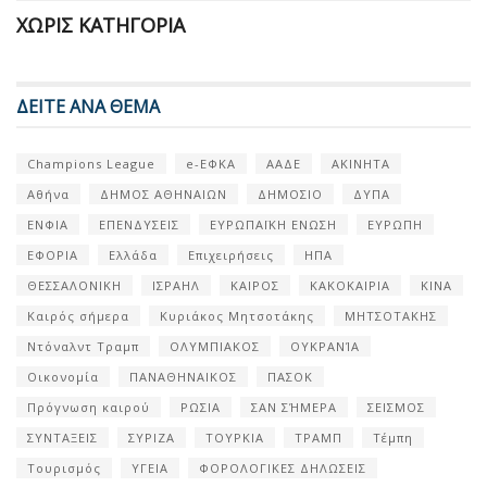
ΧΩΡΊΣ ΚΑΤΗΓΟΡΊΑ
ΔΕΙΤΕ ΑΝΑ ΘΕΜΑ
Champions League
e-ΕΦΚΑ
ΑΑΔΕ
ΑΚΙΝΗΤΑ
Αθήνα
ΔΗΜΟΣ ΑΘΗΝΑΙΩΝ
ΔΗΜΟΣΙΟ
ΔΥΠΑ
ΕΝΦΙΑ
ΕΠΕΝΔΥΣΕΙΣ
ΕΥΡΩΠΑΪΚΗ ΕΝΩΣΗ
ΕΥΡΩΠΗ
ΕΦΟΡΙΑ
Ελλάδα
Επιχειρήσεις
ΗΠΑ
ΘΕΣΣΑΛΟΝΙΚΗ
ΙΣΡΑΗΛ
ΚΑΙΡΟΣ
ΚΑΚΟΚΑΙΡΙΑ
ΚΙΝΑ
Καιρός σήμερα
Κυριάκος Μητσοτάκης
ΜΗΤΣΟΤΑΚΗΣ
Ντόναλντ Τραμπ
ΟΛΥΜΠΙΑΚΟΣ
ΟΥΚΡΑΝΊΑ
Οικονομία
ΠΑΝΑΘΗΝΑΙΚΟΣ
ΠΑΣΟΚ
Πρόγνωση καιρού
ΡΩΣΙΑ
ΣΑΝ ΣΉΜΕΡΑ
ΣΕΙΣΜΟΣ
ΣΥΝΤΑΞΕΙΣ
ΣΥΡΙΖΑ
ΤΟΥΡΚΙΑ
ΤΡΑΜΠ
Τέμπη
Τουρισμός
ΥΓΕΙΑ
ΦΟΡΟΛΟΓΙΚΕΣ ΔΗΛΩΣΕΙΣ