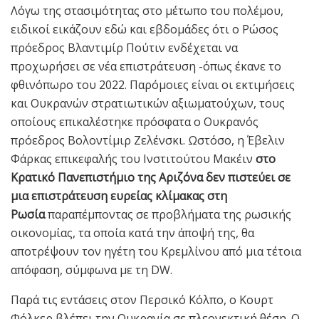
Λόγω της στασιμότητας στο μέτωπο του πολέμου,
ειδικοί εικάζουν εδώ και εβδομάδες ότι ο Ρώσος
πρόεδρος Βλαντιμίρ Πούτιν ενδέχεται να
προχωρήσει σε νέα επιστράτευση -όπως έκανε το
φθινόπωρο του 2022. Παρόμοιες είναι οι εκτιμήσεις
και Ουκρανών στρατιωτικών αξιωματούχων, τους
οποίους επικαλέστηκε πρόσφατα ο Ουκρανός
πρόεδρος Βολοντίμιρ Ζελένσκι. Ωστόσο, η Έβελιν
Φάρκας επικεφαλής του Ινστιτούτου Μακέιν
στο
Κρατικό Πανεπιστήμιο της Αριζόνα δεν πιστεύει σε
μια επιστράτευση ευρείας κλίμακας στη
Ρωσία
παραπέμποντας σε προβλήματα της ρωσικής
οικονομίας, τα οποία κατά την άποψή της, θα
αποτρέψουν τον ηγέτη του Κρεμλίνου από μια τέτοια
απόφαση, σύμφωνα με τη DW.
Παρά τις εντάσεις στον Περσικό Κόλπο, ο Κουρτ
Φόλκερ βλέπει την Ουκρανία σε πλεονεκτική θέση. Ο