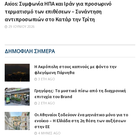
Axios: Συμφωνία ΗΠΑ και Ιράν για προσωρινό
τερματισμό των επιθέσεων – Συνάντηση
αντιπροσωπιών στο Κατάρ την Τρίτη
29 ΙΟΥΝΊΟΥ 2026
ΔΗΜΟΦΙΛΗ ΣΗΜΕΡΑ
Η Ακρόπολη στους καπνούς με φόντο την
φλεγόμενη Πάρνηθα
3 ΈΤΗ AGO
Γρηγόρης: Το μυστικό πίσω από τη διαχρονική
επιτυχία του Brand
2 ΈΤΗ AGO
Οι Αθηναίοι ξοδεύουν ένα μηνιάτικο μόνο για το
ενοίκιο – Η Ελλάδα στη 2η θέση των αυξήσεων
στην ΕΕ
4 ΜΉΝΕΣ AGO