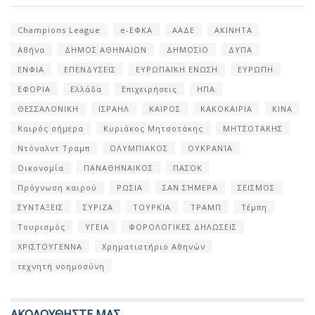
Champions League
e-ΕΦΚΑ
ΑΑΔΕ
ΑΚΙΝΗΤΑ
Αθήνα
ΔΗΜΟΣ ΑΘΗΝΑΙΩΝ
ΔΗΜΟΣΙΟ
ΔΥΠΑ
ΕΝΦΙΑ
ΕΠΕΝΔΥΣΕΙΣ
ΕΥΡΩΠΑΪΚΗ ΕΝΩΣΗ
ΕΥΡΩΠΗ
ΕΦΟΡΙΑ
Ελλάδα
Επιχειρήσεις
ΗΠΑ
ΘΕΣΣΑΛΟΝΙΚΗ
ΙΣΡΑΗΛ
ΚΑΙΡΟΣ
ΚΑΚΟΚΑΙΡΙΑ
ΚΙΝΑ
Καιρός σήμερα
Κυριάκος Μητσοτάκης
ΜΗΤΣΟΤΑΚΗΣ
Ντόναλντ Τραμπ
ΟΛΥΜΠΙΑΚΟΣ
ΟΥΚΡΑΝΊΑ
Οικονομία
ΠΑΝΑΘΗΝΑΙΚΟΣ
ΠΑΣΟΚ
Πρόγνωση καιρού
ΡΩΣΙΑ
ΣΑΝ ΣΉΜΕΡΑ
ΣΕΙΣΜΟΣ
ΣΥΝΤΑΞΕΙΣ
ΣΥΡΙΖΑ
ΤΟΥΡΚΙΑ
ΤΡΑΜΠ
Τέμπη
Τουρισμός
ΥΓΕΙΑ
ΦΟΡΟΛΟΓΙΚΕΣ ΔΗΛΩΣΕΙΣ
ΧΡΙΣΤΟΥΓΕΝΝΑ
Χρηματιστήριο Αθηνών
τεχνητή νοημοσύνη
ΑΚΟΛΟΥΘΗΣΤΕ ΜΑΣ