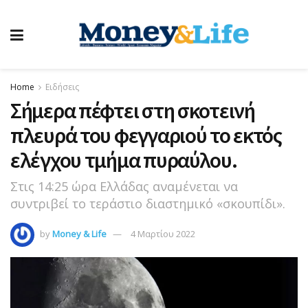
Home
Ειδήσεις
Σήμερα πέφτει στη σκοτεινή
πλευρά του φεγγαριού το εκτός
ελέγχου τμήμα πυραύλου.
Στις 14:25 ώρα Ελλάδας αναμένεται να
συντριβεί το τεράστιο διαστημικό «σκουπίδι».
by
Money & Life
4 Μαρτίου 2022