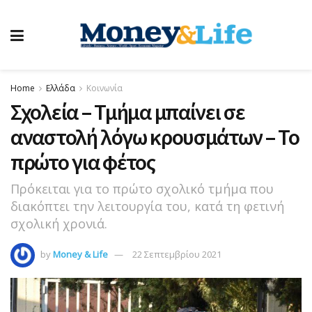
Home
Ελλάδα
Κοινωνία
Σχολεία – Τμήμα μπαίνει σε
αναστολή λόγω κρουσμάτων – Το
πρώτο για φέτος
Πρόκειται για το πρώτο σχολικό τμήμα που
διακόπτει την λειτουργία του, κατά τη φετινή
σχολική χρονιά.
by
Money & Life
22 Σεπτεμβρίου 2021