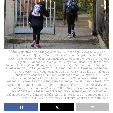
ÁÑÃÏÓ-ÅíçìåñùôéêÞ óõíÜíôçóç ðñáãìáôïðïéÞèçêå ôçí ÐÝìðôç 6/2/2020 óôï 3ï
äçìïôéêü ó÷ïëåßï ¶ñãïõò ãéá ôçí ýðáñîç êåñáßáò êéíçôÞò ôçëåöùíßáò ðïõ
õðÜñ÷åé êïíôÜ óôï ó÷ïëåßï. Ôçí óõíÜíôçóç æÞôçóå áðü ôï óýëëïãï ãïíÝùí êáé
êçäåìüíùí ï äéåõèõíôÞò ôïõ ó÷ïëåßïõ êýñéïò Ðáíáãéþôçò ÌïõóôáÀñáò,
ðñïêåéìÝíïõ íá åíçìåñùèåß ï óýëëïãïò êáé íá ëçöèïýí áðïöÜóåéò ãéá ðåñáéôÝñù
åíÝñãåéåò. Óôç óõíÜíôçóç ðáñÝóôçóáí åêðñüóùðïé ôùí âïõëåõôþí Áñãïëßäáò
ÁíäñÝá ÐïõëÜ , ÃéÜííç Áíäñéáíïý êáé áðü ôïí ÄÞìï ¶ñãïõò Ìõêçíþí ï ãåíéêüò
ãñáììáôÝáò ÂáããÝëçò Êïìðüóçò. Äéáìáñôõñßá áðü ôï óýëëïãï ãïíÝùí êáé
êçäåìüíùí ðñáãìáôïðïéÞèçêå óÞìåñá ôï ðñùß, 7 Öåâñïõáñßïõ 2020, ìåôÜ ôçí
÷èåóéíÞ åíçìÝñùóç ãéá ôçí ýðáñîç êåñáßáò êéíçôÞò ôçëåöùíßáò äßðëá óôï 3ï
Äçìïôéêü ó÷ïëåßï ¶ñãïõò. Óôç äéáìáñôõñßá óõììåôåß÷áí ìáèçôÝò, ãïíåßò êáé
åêðáéäåõôéêïß ôïõ ó÷ïëåßïõ ïé ïðïßïé áðáßôçóáí íá óôáìáôÞóåé Üìåóá ç
ëåéôïõñãßá ôçò êåñáßáò êáé íá îåêéíÞóåé ç äéåñåýíçóç ôïõ öáêÝëïõ ôçò
áäåéïäüôçóçò ôçò, åðßóçò íá åëåã÷èåß ç íïìéìüôçôá êáé áñôéüôçôá üëùí ôùí
åããñÜöùí ðïõ Ý÷ïõí åêäïèåß. (Eurokinissi-Âáóßëçò Ðáðáäüðïõëïò)