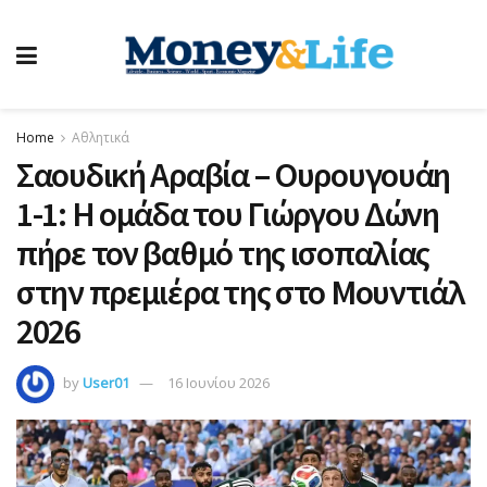
Home
Αθλητικά
Σαουδική Αραβία – Ουρουγουάη
1-1: Η ομάδα του Γιώργου Δώνη
πήρε τον βαθμό της ισοπαλίας
στην πρεμιέρα της στο Μουντιάλ
2026
by
User01
16 Ιουνίου 2026