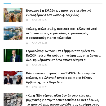
Nούμερο 1 η Ελλάδα ως προς το επενδυτικό
ενδιαφέρον στον κλάδο φιλοξενίας
1 ΙΟΥΛΊΟΥ 2026
«Ήλιος, πολιτισμός, περιπέτεια»: Ελληνικό νησί
ανάμεσα στους κορυφαίους ευρωπαϊκούς
προορισμούς για το καλοκαίρι
1 ΙΟΥΛΊΟΥ 2026
Γερουλάνος: Αν τον Σεπτέμβριο παραμένει το
ΠΑΣΟΚ τρίτο, θα πούμε τη γνώμη μας στα όργανα,
όλοι κρινόμαστε από τα αποτελέσματα
1 ΙΟΥΛΊΟΥ 2026
Πώς έσπασε η τρόικα του ΣΥΡΙΖΑ: Το «παρών»
Πολάκη, η συλλογική ηγεσία και ποιοι θέλουν
Αρβανίτη, αντί Φάμελλου
1 ΙΟΥΛΊΟΥ 2026
«Και η Πίζα γέρνει, αλλά δεν έπεσε» είχε πει
μηχανικός για την πολυκατοικία στα Πετράλωνα,
το χρονικό μιας προαναγγελθείσας κατάρρευσης