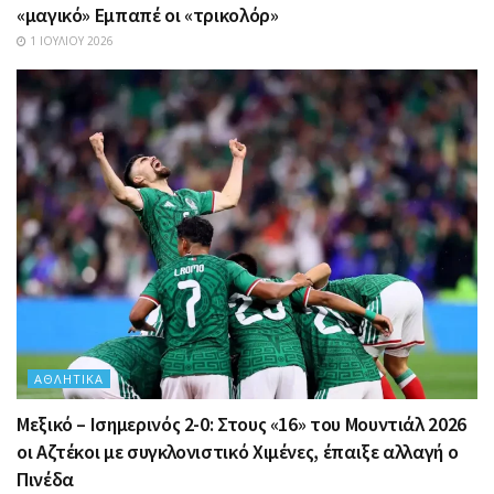
«μαγικό» Εμπαπέ οι «τρικολόρ»
1 ΙΟΥΛΊΟΥ 2026
ΑΘΛΗΤΙΚΆ
Μεξικό – Ισημερινός 2-0: Στους «16» του Μουντιάλ 2026
οι Αζτέκοι με συγκλονιστικό Χιμένες, έπαιξε αλλαγή ο
Πινέδα