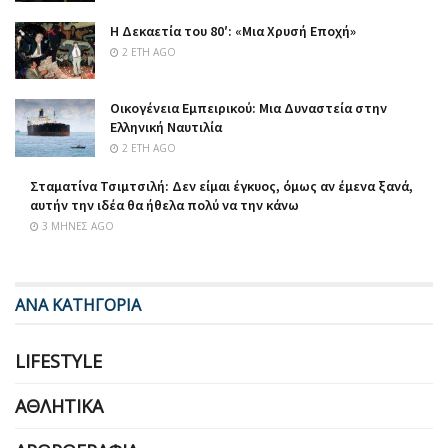
Η Δεκαετία του 80′: «Μια Χρυσή Εποχή»
2 ΈΤΗ AGO
Οικογένεια Εμπειρικού: Μια Δυναστεία στην
Ελληνική Ναυτιλία
2 ΈΤΗ AGO
Σταματίνα Τσιμτσιλή: Δεν είμαι έγκυος, όμως αν έμενα ξανά,
αυτήν την ιδέα θα ήθελα πολύ να την κάνω
3 ΜΉΝΕΣ AGO
ΑΝΑ ΚΑΤΗΓΟΡΙΑ
LIFESTYLE
ΑΘΛΗΤΙΚΆ