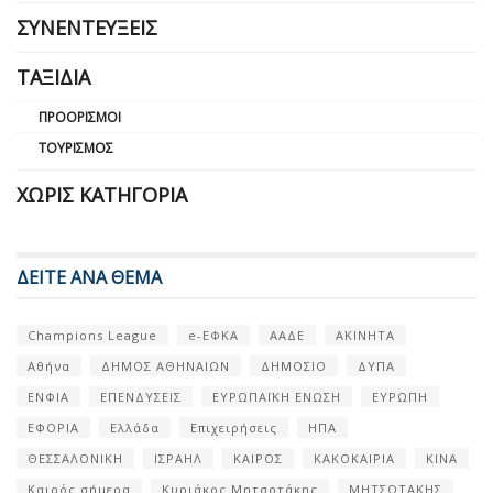
ΣΥΝΕΝΤΕΎΞΕΙΣ
ΤΑΞΊΔΙΑ
ΠΡΟΟΡΙΣΜΟΊ
ΤΟΥΡΙΣΜΌΣ
ΧΩΡΊΣ ΚΑΤΗΓΟΡΊΑ
ΔΕΙΤΕ ΑΝΑ ΘΕΜΑ
Champions League
e-ΕΦΚΑ
ΑΑΔΕ
ΑΚΙΝΗΤΑ
Αθήνα
ΔΗΜΟΣ ΑΘΗΝΑΙΩΝ
ΔΗΜΟΣΙΟ
ΔΥΠΑ
ΕΝΦΙΑ
ΕΠΕΝΔΥΣΕΙΣ
ΕΥΡΩΠΑΪΚΗ ΕΝΩΣΗ
ΕΥΡΩΠΗ
ΕΦΟΡΙΑ
Ελλάδα
Επιχειρήσεις
ΗΠΑ
ΘΕΣΣΑΛΟΝΙΚΗ
ΙΣΡΑΗΛ
ΚΑΙΡΟΣ
ΚΑΚΟΚΑΙΡΙΑ
ΚΙΝΑ
Καιρός σήμερα
Κυριάκος Μητσοτάκης
ΜΗΤΣΟΤΑΚΗΣ