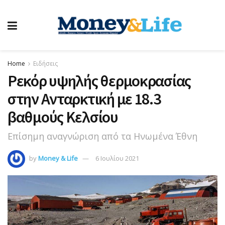
Home
Ειδήσεις
Ρεκόρ υψηλής θερμοκρασίας
στην Ανταρκτική με 18.3
βαθμούς Κελσίου
Επίσημη αναγνώριση από τα Ηνωμένα Έθνη
by
Money & Life
6 Ιουλίου 2021