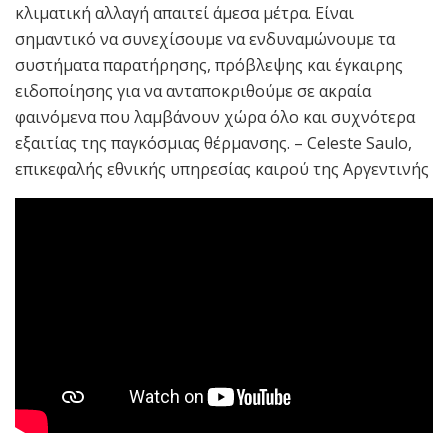
κλιματική αλλαγή απαιτεί άμεσα μέτρα. Είναι
σημαντικό να συνεχίσουμε να ενδυναμώνουμε τα
συστήματα παρατήρησης, πρόβλεψης και έγκαιρης
ειδοποίησης για να ανταποκριθούμε σε ακραία
φαινόμενα που λαμβάνουν χώρα όλο και συχνότερα
εξαιτίας της παγκόσμιας θέρμανσης. – Celeste Saulo,
επικεφαλής εθνικής υπηρεσίας καιρού της Αργεντινής