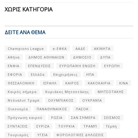
ΧΩΡΊΣ ΚΑΤΗΓΟΡΊΑ
ΔΕΙΤΕ ΑΝΑ ΘΕΜΑ
Champions League
e-ΕΦΚΑ
ΑΑΔΕ
ΑΚΙΝΗΤΑ
Αθήνα
ΔΗΜΟΣ ΑΘΗΝΑΙΩΝ
ΔΗΜΟΣΙΟ
ΔΥΠΑ
ΕΝΦΙΑ
ΕΠΕΝΔΥΣΕΙΣ
ΕΥΡΩΠΑΪΚΗ ΕΝΩΣΗ
ΕΥΡΩΠΗ
ΕΦΟΡΙΑ
Ελλάδα
Επιχειρήσεις
ΗΠΑ
ΘΕΣΣΑΛΟΝΙΚΗ
ΙΣΡΑΗΛ
ΚΑΙΡΟΣ
ΚΑΚΟΚΑΙΡΙΑ
ΚΙΝΑ
Καιρός σήμερα
Κυριάκος Μητσοτάκης
ΜΗΤΣΟΤΑΚΗΣ
Ντόναλντ Τραμπ
ΟΛΥΜΠΙΑΚΟΣ
ΟΥΚΡΑΝΊΑ
Οικονομία
ΠΑΝΑΘΗΝΑΙΚΟΣ
ΠΑΣΟΚ
Πρόγνωση καιρού
ΡΩΣΙΑ
ΣΑΝ ΣΉΜΕΡΑ
ΣΕΙΣΜΟΣ
ΣΥΝΤΑΞΕΙΣ
ΣΥΡΙΖΑ
ΤΟΥΡΚΙΑ
ΤΡΑΜΠ
Τέμπη
Τουρισμός
ΥΓΕΙΑ
ΦΟΡΟΛΟΓΙΚΕΣ ΔΗΛΩΣΕΙΣ