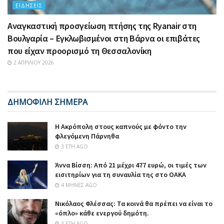
ΕΙΔΉΣΕΙΣ
Αναγκαστική προσγείωση πτήσης της Ryanair στη
Βουλγαρία – Εγκλωβισμένοι στη Βάρνα οι επιβάτες
που είχαν προορισμό τη Θεσσαλονίκη
2 ΑΠΡΙΛΊΟΥ 2026
ΔΗΜΟΦΙΛΗ ΣΗΜΕΡΑ
Η Ακρόπολη στους καπνούς με φόντο την
φλεγόμενη Πάρνηθα
3 ΈΤΗ AGO
Άννα Βίσση: Από 21 μέχρι 477 ευρώ, οι τιμές των
εισιτηρίων για τη συναυλία της στο ΟΑΚΑ
4 ΜΉΝΕΣ AGO
Νικόλαος Φλέσσας: Τα κοινά θα πρέπει να είναι το
«όπλο» κάθε ενεργού δημότη.
3 ΈΤΗ AGO