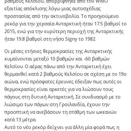
βαθμούς Κελσίου, απορρίφθηκε από τον WMO
εξαιτίας απόκλισης λόγω μιας αυτοσχέδιας
προστασίας από την ακτινοβολία. Το προηγούμενο
ρεκόρ για την χερσαία Ανταρκτική ήταν 17.5 βαθμοί το
2015, ενώ για την ευρύτερη περιοχή της Ανταρκτικής
ήταν 19.8 βαθμοί στη νήσο Signy το 1982.
Οι μέσες ετήσιες θερμοκρασίες της Ανταρκτικής
κυμαίνονται μεταξύ 10 βαθμών και -60 βαθμών
Κελσίου. Ο αέρας πάνω από την Ανταρκτική έχει
θερμανθεί κατά 2 βαθμούς Κελσίου σε σχέση με το 19ο
αιώνα, ενώ πρόσφατες έρευνες έδειξαν πως αυτές οι
θερμοκρασίες είναι αρκετές για να λιώσουν τους
πάγους στη δυτική Ανταρκτική. Σε συνδυασμό με το
λιώσιμο των πάγων στη Γροιλανδία, έχουν την
προοπτική να ανεβάσουν τη στάθμη των ωκεανών
κατά 13 μέτρα.
Αυτό το νέο ρεκόρ δείχνει για άλλη μία φορά πως η