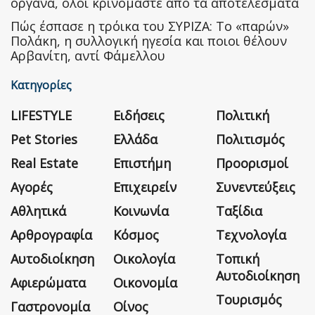
όργανα, όλοι κρινόμαστε από τα αποτελέσματα
Πώς έσπασε η τρόικα του ΣΥΡΙΖΑ: Το «παρών»
Πολάκη, η συλλογική ηγεσία και ποιοι θέλουν
Αρβανίτη, αντί Φάμελλου
Κατηγορίες
LIFESTYLE
Ειδήσεις
Πολιτική
Pet Stories
Ελλάδα
Πολιτισμός
Real Estate
Επιστήμη
Προορισμοί
Αγορές
Επιχειρείν
Συνεντεύξεις
Αθλητικά
Κοινωνία
Ταξίδια
Αρθρογραφία
Κόσμος
Τεχνολογία
Αυτοδιοίκηση
Οικολογία
Τοπική
Αυτοδιοίκηση
Αφιερώματα
Οικονομία
Τουρισμός
Γαστρονομία
Οίνος