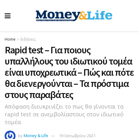
Home
Ειδήσεις
Rapid test – Για ποιους
υπαλλήλους του ιδιωτικού τομέα
είναι υποχρεωτικά – Πώς και πότε
θα διενεργούνται – Τα πρόστιμα
στους παραβάτες
Απόφαση διευκρινίζει το πως θα γίνονται τα
rapid test σε ανεμβολίαστους στον ιδιωτικό
τομέα.
by
Money & Life
19 Οκτωβρίου 2021