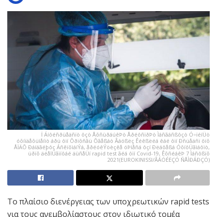
Ï Áíôéñðüåäñïò ôçò ÅõñùðáúêÞò ÅðéôñïðÞò Ìáñãáñßôçò Ó÷ïéíÜò
óõíïäåõüìåíïò áðü ôïí Õðïõñãü Õãåßáò Âáóßëç Êéêßëéá êáé ôïí Ðñüåäñï ôïõ
ÅÏÄÕ Ðáíáãéþôç ÁñêïõìáíÝá, åðéóêÝöèçêå óÞìåñá ôçí Ðëáôåßá ÓõíôÜãìáôïò,
üðïõ äéåîÜãïíôáé äùñåÜí rapid test ãéá ôïí Covid-19, ÊõñéáêÞ 7 Ìáñôßïõ
2021(EUROKINISSI/ÂÁÓÉËÇÓ ÑÅÌÐÁÐÇÓ)
Το πλαίσιο διενέργειας των υποχρεωτικών rapid tests
για τους ανεμβολίαστους στον ιδιωτικό τομέα