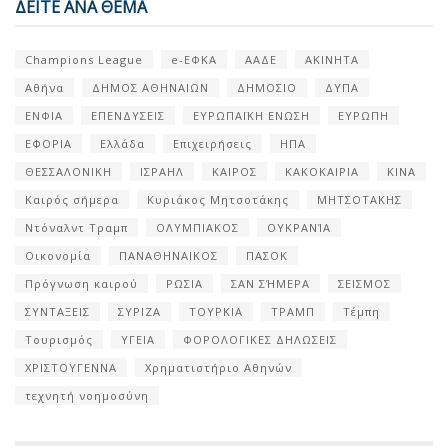
ΔΕΙΤΕ ΑΝΑ ΘΕΜΑ
Champions League
e-ΕΦΚΑ
ΑΑΔΕ
ΑΚΙΝΗΤΑ
Αθήνα
ΔΗΜΟΣ ΑΘΗΝΑΙΩΝ
ΔΗΜΟΣΙΟ
ΔΥΠΑ
ΕΝΦΙΑ
ΕΠΕΝΔΥΣΕΙΣ
ΕΥΡΩΠΑΪΚΗ ΕΝΩΣΗ
ΕΥΡΩΠΗ
ΕΦΟΡΙΑ
Ελλάδα
Επιχειρήσεις
ΗΠΑ
ΘΕΣΣΑΛΟΝΙΚΗ
ΙΣΡΑΗΛ
ΚΑΙΡΟΣ
ΚΑΚΟΚΑΙΡΙΑ
ΚΙΝΑ
Καιρός σήμερα
Κυριάκος Μητσοτάκης
ΜΗΤΣΟΤΑΚΗΣ
Ντόναλντ Τραμπ
ΟΛΥΜΠΙΑΚΟΣ
ΟΥΚΡΑΝΊΑ
Οικονομία
ΠΑΝΑΘΗΝΑΙΚΟΣ
ΠΑΣΟΚ
Πρόγνωση καιρού
ΡΩΣΙΑ
ΣΑΝ ΣΉΜΕΡΑ
ΣΕΙΣΜΟΣ
ΣΥΝΤΑΞΕΙΣ
ΣΥΡΙΖΑ
ΤΟΥΡΚΙΑ
ΤΡΑΜΠ
Τέμπη
Τουρισμός
ΥΓΕΙΑ
ΦΟΡΟΛΟΓΙΚΕΣ ΔΗΛΩΣΕΙΣ
ΧΡΙΣΤΟΥΓΕΝΝΑ
Χρηματιστήριο Αθηνών
τεχνητή νοημοσύνη