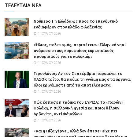
ΤΕΛΕΥΤΑΙΑ ΝΕΑ
Nούμερο 1 η Ελλάδα ως προς το επενδυτικό
ενδιαφέρον στον κλάδο φιλοξενίας
1 ΙΟΥΛΊΟΥ 2026
«Ήλιος, πολιτισμός, περιπέτεια»: Ελληνικό νησί
ανάμεσα στους κορυφαίους ευρωπαϊκούς
προορισμούς για το καλοκαίρι
1 ΙΟΥΛΊΟΥ 2026
Γερουλάνος: Αν τον Σεπτέμβριο παραμένει το
ΠΑΣΟΚ τρίτο, θα πούμε τη γνώμη μας στα όργανα,
όλοι κρινόμαστε από τα αποτελέσματα
1 ΙΟΥΛΊΟΥ 2026
Πώς έσπασε η τρόικα του ΣΥΡΙΖΑ: Το «παρών»
Πολάκη, η συλλογική ηγεσία και ποιοι θέλουν
Αρβανίτη, αντί Φάμελλου
1 ΙΟΥΛΊΟΥ 2026
«Και η Πίζα γέρνει, αλλά δεν έπεσε» είχε πει
μηχανικός για την πολυκατοικία στα Πετράλωνα,