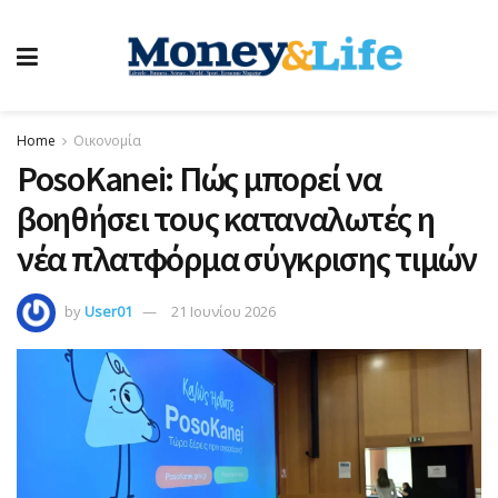
Home
Οικονομία
PosoKanei: Πώς μπορεί να
βοηθήσει τους καταναλωτές η
νέα πλατφόρμα σύγκρισης τιμών
by
User01
21 Ιουνίου 2026