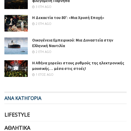
φλεγόμενη Πάρνηθα
3 ΈΤΗ AGO
Η Δεκαετία του 80′: «Μια Χρυσή Εποχή»
2 ΈΤΗ AGO
Οικογένεια Εμπειρικού: Μια Δυναστεία στην
Ελληνική Ναυτιλία
2 ΈΤΗ AGO
Η Αθήνα χορεύει στους ρυθμούς της ηλεκτρονικής
μουσικής… μέσα στις στοές!
1 ΈΤΟΣ AGO
ΑΝΑ ΚΑΤΗΓΟΡΙΑ
LIFESTYLE
ΑΘΛΗΤΙΚΆ