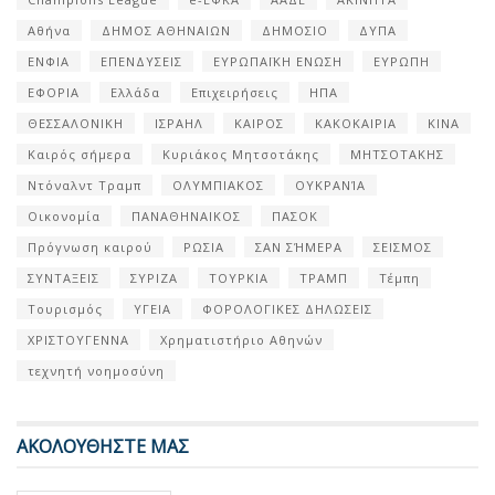
Αθήνα
ΔΗΜΟΣ ΑΘΗΝΑΙΩΝ
ΔΗΜΟΣΙΟ
ΔΥΠΑ
ΕΝΦΙΑ
ΕΠΕΝΔΥΣΕΙΣ
ΕΥΡΩΠΑΪΚΗ ΕΝΩΣΗ
ΕΥΡΩΠΗ
ΕΦΟΡΙΑ
Ελλάδα
Επιχειρήσεις
ΗΠΑ
ΘΕΣΣΑΛΟΝΙΚΗ
ΙΣΡΑΗΛ
ΚΑΙΡΟΣ
ΚΑΚΟΚΑΙΡΙΑ
ΚΙΝΑ
Καιρός σήμερα
Κυριάκος Μητσοτάκης
ΜΗΤΣΟΤΑΚΗΣ
Ντόναλντ Τραμπ
ΟΛΥΜΠΙΑΚΟΣ
ΟΥΚΡΑΝΊΑ
Οικονομία
ΠΑΝΑΘΗΝΑΙΚΟΣ
ΠΑΣΟΚ
Πρόγνωση καιρού
ΡΩΣΙΑ
ΣΑΝ ΣΉΜΕΡΑ
ΣΕΙΣΜΟΣ
ΣΥΝΤΑΞΕΙΣ
ΣΥΡΙΖΑ
ΤΟΥΡΚΙΑ
ΤΡΑΜΠ
Τέμπη
Τουρισμός
ΥΓΕΙΑ
ΦΟΡΟΛΟΓΙΚΕΣ ΔΗΛΩΣΕΙΣ
ΧΡΙΣΤΟΥΓΕΝΝΑ
Χρηματιστήριο Αθηνών
τεχνητή νοημοσύνη
ΑΚΟΛΟΥΘΗΣΤΕ ΜΑΣ