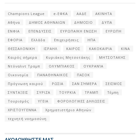
Champions League
e-ΕΦΚΑ
ΑΑΔΕ
ΑΚΙΝΗΤΑ
Αθήνα
ΔΗΜΟΣ ΑΘΗΝΑΙΩΝ
ΔΗΜΟΣΙΟ
ΔΥΠΑ
ΕΝΦΙΑ
ΕΠΕΝΔΥΣΕΙΣ
ΕΥΡΩΠΑΪΚΗ ΕΝΩΣΗ
ΕΥΡΩΠΗ
ΕΦΟΡΙΑ
Ελλάδα
Επιχειρήσεις
ΗΠΑ
ΘΕΣΣΑΛΟΝΙΚΗ
ΙΣΡΑΗΛ
ΚΑΙΡΟΣ
ΚΑΚΟΚΑΙΡΙΑ
ΚΙΝΑ
Καιρός σήμερα
Κυριάκος Μητσοτάκης
ΜΗΤΣΟΤΑΚΗΣ
Ντόναλντ Τραμπ
ΟΛΥΜΠΙΑΚΟΣ
ΟΥΚΡΑΝΊΑ
Οικονομία
ΠΑΝΑΘΗΝΑΙΚΟΣ
ΠΑΣΟΚ
Πρόγνωση καιρού
ΡΩΣΙΑ
ΣΑΝ ΣΉΜΕΡΑ
ΣΕΙΣΜΟΣ
ΣΥΝΤΑΞΕΙΣ
ΣΥΡΙΖΑ
ΤΟΥΡΚΙΑ
ΤΡΑΜΠ
Τέμπη
Τουρισμός
ΥΓΕΙΑ
ΦΟΡΟΛΟΓΙΚΕΣ ΔΗΛΩΣΕΙΣ
ΧΡΙΣΤΟΥΓΕΝΝΑ
Χρηματιστήριο Αθηνών
τεχνητή νοημοσύνη
ΑΚΟΛΟΥΘΗΣΤΕ ΜΑΣ