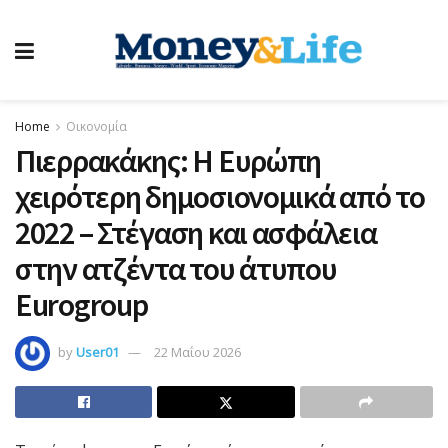
Home
Οικονομία
Πιερρακάκης: Η Ευρώπη
χειρότερη δημοσιονομικά από το
2022 – Στέγαση και ασφάλεια
στην ατζέντα του άτυπου
Eurogroup
by
User01
22 Μαΐου 2026