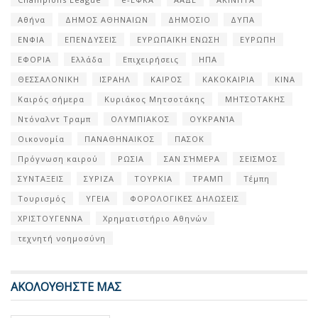
Αθήνα
ΔΗΜΟΣ ΑΘΗΝΑΙΩΝ
ΔΗΜΟΣΙΟ
ΔΥΠΑ
ΕΝΦΙΑ
ΕΠΕΝΔΥΣΕΙΣ
ΕΥΡΩΠΑΪΚΗ ΕΝΩΣΗ
ΕΥΡΩΠΗ
ΕΦΟΡΙΑ
Ελλάδα
Επιχειρήσεις
ΗΠΑ
ΘΕΣΣΑΛΟΝΙΚΗ
ΙΣΡΑΗΛ
ΚΑΙΡΟΣ
ΚΑΚΟΚΑΙΡΙΑ
ΚΙΝΑ
Καιρός σήμερα
Κυριάκος Μητσοτάκης
ΜΗΤΣΟΤΑΚΗΣ
Ντόναλντ Τραμπ
ΟΛΥΜΠΙΑΚΟΣ
ΟΥΚΡΑΝΊΑ
Οικονομία
ΠΑΝΑΘΗΝΑΙΚΟΣ
ΠΑΣΟΚ
Πρόγνωση καιρού
ΡΩΣΙΑ
ΣΑΝ ΣΉΜΕΡΑ
ΣΕΙΣΜΟΣ
ΣΥΝΤΑΞΕΙΣ
ΣΥΡΙΖΑ
ΤΟΥΡΚΙΑ
ΤΡΑΜΠ
Τέμπη
Τουρισμός
ΥΓΕΙΑ
ΦΟΡΟΛΟΓΙΚΕΣ ΔΗΛΩΣΕΙΣ
ΧΡΙΣΤΟΥΓΕΝΝΑ
Χρηματιστήριο Αθηνών
τεχνητή νοημοσύνη
ΑΚΟΛΟΥΘΗΣΤΕ ΜΑΣ