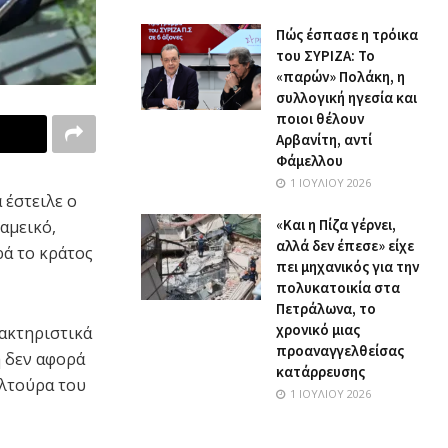
Πώς έσπασε η τρόικα
του ΣΥΡΙΖΑ: Το
«παρών» Πολάκη, η
συλλογική ηγεσία και
ποιοι θέλουν
Αρβανίτη, αντί
Φάμελλου
1 ΙΟΥΛΊΟΥ 2026
 έστειλε ο
«Και η Πίζα γέρνει,
αμεικό,
αλλά δεν έπεσε» είχε
ρά το κράτος
πει μηχανικός για την
πολυκατοικία στα
Πετράλωνα, το
χρονικό μιας
ακτηριστικά
προαναγγελθείσας
ή δεν αφορά
κατάρρευσης
υλτούρα του
1 ΙΟΥΛΊΟΥ 2026