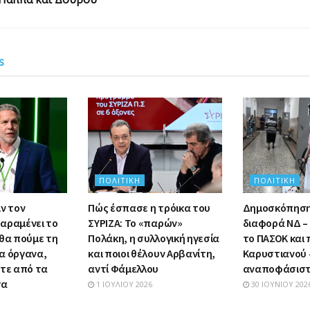
s
ΠΟΛΙΤΙΚΉ
ΠΟΛΙΤΙΚΉ
ν τον
Πώς έσπασε η τρόικα του
Δημοσκόπηση:
αραμένει το
ΣΥΡΙΖΑ: Το «παρών»
διαφορά ΝΔ – 
 θα πούμε τη
Πολάκη, η συλλογική ηγεσία
το ΠΑΣΟΚ και
α όργανα,
και ποιοι θέλουν Αρβανίτη,
Καρυστιανού –
στε από τα
αντί Φάμελλου
αναποφάσιστ
τα
1 ΙΟΥΛΊΟΥ 2026
30 ΙΟΥΝΊΟΥ 202