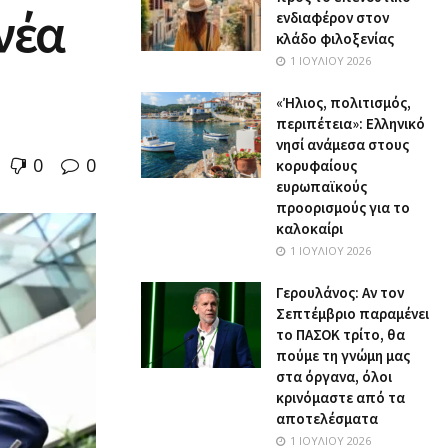
νέα
ενδιαφέρον στον
κλάδο φιλοξενίας
1 ΙΟΥΛΊΟΥ 2026
«Ήλιος, πολιτισμός,
περιπέτεια»: Ελληνικό
νησί ανάμεσα στους
0
0
κορυφαίους
ευρωπαϊκούς
προορισμούς για το
καλοκαίρι
1 ΙΟΥΛΊΟΥ 2026
Γερουλάνος: Αν τον
Σεπτέμβριο παραμένει
το ΠΑΣΟΚ τρίτο, θα
πούμε τη γνώμη μας
στα όργανα, όλοι
κρινόμαστε από τα
αποτελέσματα
1 ΙΟΥΛΊΟΥ 2026