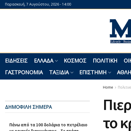
Παρασκευή, 7 Αυγούστου, 2026 - 14:00
ΕΙΔΉΣΕΙΣ
ΕΛΛΆΔΑ
ΚΌΣΜΟΣ
ΠΟΛΙΤΙΚΉ
ΟΙ
ΓΑΣΤΡΟΝΟΜΊΑ
ΤΑΞΊΔΙΑ
ΕΠΙΣΤΉΜΗ
ΑΘΛΗ
Home
Πολιτικ
Πιερ
ΔΗΜΟΦΙΛΗ ΣΗΜΕΡΑ
το κ
Πάνω από τα 100 δολάρια το πετρέλαιο
με οριακές διακυμάνσεις – Σε στάση