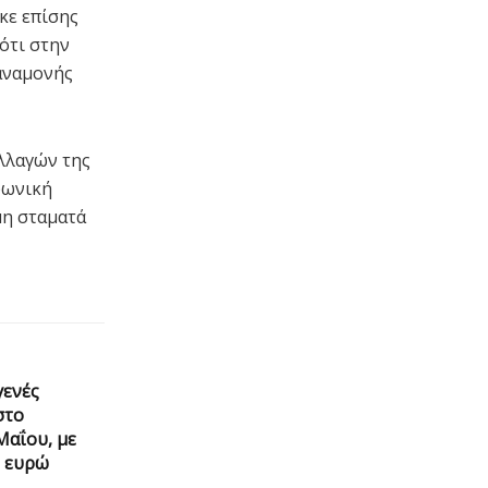
κε επίσης
ότι στην
 αναμονής
αλλαγών της
φωνική
μη σταματά
ενές
στο
Μαΐου, με
. ευρώ