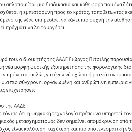
ου απλοποιείται μια διαδικασία και κάθε φορά που ένα ζήτ
ισχύεται η εμπιστοσύνη προς το κράτος, τοποθετώντας εκε
ύμενο της νέας υπηρεσίας, να κάνει πιο συχνή την αίσθηση
εί πράγματι να λειτουργήσει.
υρά του, ο διοικητής της ΑΑΔΕ Γιώργος Πιτσιλής παρουσία
τη νέα μορφή φυσικής εξυπηρέτησης της φορολογικής διο
εν πρόκειται απλώς για έναν νέο χώρο ή μια νέα ονομασία,
 μια πιο σύγχρονη, οργανωμένη και ανθρώπινη εμπειρία γ
τις επιχειρήσεις.
υο της ΑΑΔΕ
ής τόνισε ότι η ψηφιακή τεχνολογία πρέπει να υπηρετεί το
ηφιακός μετασχηματισμός δεν σημαίνει απομάκρυνση από τ
τόχος είναι καλύτερη, ταχύτερη και πιο αποτελεσματική ε