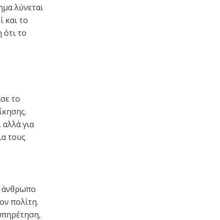
ημα λύνεται
ί και το
 ότι το
σε το
ίκησης.
 αλλά για
ια τους
ν άνθρωπο
ον πολίτη.
ξυπηρέτηση,