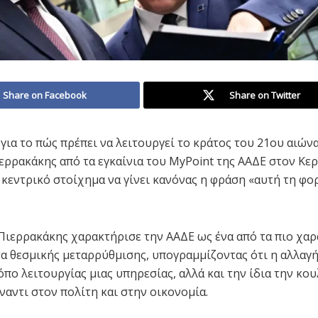
Share on Facebook
Share on Twitter
για το πώς πρέπει να λειτουργεί το κράτος του 21ου αιώνα
ερρακάκης από τα εγκαίνια του MyPoint της ΑΑΔΕ στον Κερ
 κεντρικό στοίχημα να γίνει κανόνας η φράση «αυτή τη φο
Πιερρακάκης χαρακτήρισε την ΑΑΔΕ ως ένα από τα πιο χαρ
α θεσμικής μεταρρύθμισης, υπογραμμίζοντας ότι η αλλαγ
όπο λειτουργίας μιας υπηρεσίας, αλλά και την ίδια την κο
ναντι στον πολίτη και στην οικονομία.