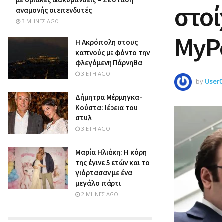
στοί
αναμονής οι επενδυτές
3 ΜΉΝΕΣ AGO
MyP
Η Ακρόπολη στους
καπνούς με φόντο την
φλεγόμενη Πάρνηθα
3 ΈΤΗ AGO
by
User
Δήμητρα Μέρμηγκα-
Κούστα: Ιέρεια του
στυλ
3 ΈΤΗ AGO
Μαρία Ηλιάκη: Η κόρη
της έγινε 5 ετών και το
γιόρτασαν με ένα
μεγάλο πάρτι
2 ΜΉΝΕΣ AGO