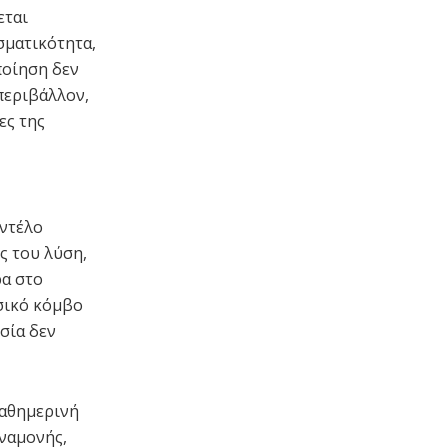
εται
σματικότητα,
ποίηση δεν
περιβάλλον,
ες της
οντέλο
ς του λύση,
ρα στο
υσικό κόμβο
σία δεν
καθημερινή
αναμονής,