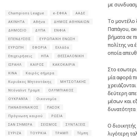
με συνδυασμ
Champions League
e-ΕΦΚΑ
ΑΑΔΕ
Το μοντέλο 
ΑΚΙΝΗΤΑ
Αθήνα
ΔΗΜΟΣ ΑΘΗΝΑΙΩΝ
Παπάγου, ακ
ΔΗΜΟΣΙΟ
ΔΥΠΑ
ΕΝΦΙΑ
βήματα σε πε
ΕΠΕΝΔΥΣΕΙΣ
ΕΥΡΩΠΑΪΚΗ ΕΝΩΣΗ
πολίτης να 
ΕΥΡΩΠΗ
ΕΦΟΡΙΑ
Ελλάδα
οποία απευθ
Επιχειρήσεις
ΗΠΑ
ΘΕΣΣΑΛΟΝΙΚΗ
ΙΣΡΑΗΛ
ΚΑΙΡΟΣ
ΚΑΚΟΚΑΙΡΙΑ
Στο εσωτερι
ΚΙΝΑ
Καιρός σήμερα
μία αφορά π
Κυριάκος Μητσοτάκης
ΜΗΤΣΟΤΑΚΗΣ
χρειάζονται
Ντόναλντ Τραμπ
ΟΛΥΜΠΙΑΚΟΣ
δεύτερη απε
ΟΥΚΡΑΝΊΑ
Οικονομία
μέσων και ε
ΠΑΝΑΘΗΝΑΙΚΟΣ
ΠΑΣΟΚ
δυνατότητα 
Πρόγνωση καιρού
ΡΩΣΙΑ
ΣΑΝ ΣΉΜΕΡΑ
ΣΕΙΣΜΟΣ
ΣΥΝΤΑΞΕΙΣ
Ο διοικητής
λιγότερη τα
ΣΥΡΙΖΑ
ΤΟΥΡΚΙΑ
ΤΡΑΜΠ
Τέμπη