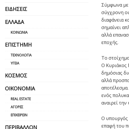
Σύμφωνα με 
ΕΙΔΉΣΕΙΣ
σύγχρονη οι
διαφάνεια κ
ΕΛΛΆΔΑ
σημαίνει απ
ΚΟΙΝΩΝΊΑ
αλλά επανασ
εποχής.
ΕΠΙΣΤΉΜΗ
ΤΕΧΝΟΛΟΓΊΑ
Το στοίχημα
ΥΓΕΊΑ
Ο Κυριάκος 
δημόσιας δι
ΚΌΣΜΟΣ
αλλά προσπα
αποτέλεσμα.
ΟΙΚΟΝΟΜΊΑ
ενός πολυκα
REAL ESTATE
αναιρεί την
ΑΓΟΡΈΣ
ΕΠΙΧΕΙΡΕΊΝ
Ο υπουργός 
επαφή του π
ΠΕΡΙΒΆΛΛΟΝ