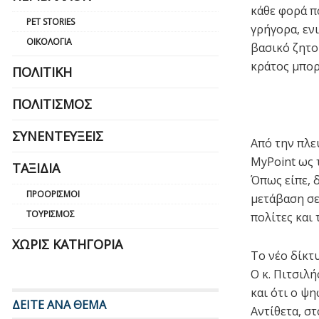
κάθε φορά π
PET STORIES
γρήγορα, εν
ΟΙΚΟΛΟΓΊΑ
βασικό ζητο
κράτος μπορ
ΠΟΛΙΤΙΚΉ
ΠΟΛΙΤΙΣΜΌΣ
ΣΥΝΕΝΤΕΎΞΕΙΣ
Από την πλε
MyPoint ως 
ΤΑΞΊΔΙΑ
Όπως είπε, δ
ΠΡΟΟΡΙΣΜΟΊ
μετάβαση σε
ΤΟΥΡΙΣΜΌΣ
πολίτες και 
ΧΩΡΊΣ ΚΑΤΗΓΟΡΊΑ
Το νέο δίκτ
Ο κ. Πιτσιλ
και ότι ο ψ
ΔΕΙΤΕ ΑΝΑ ΘΕΜΑ
Αντίθετα, σ