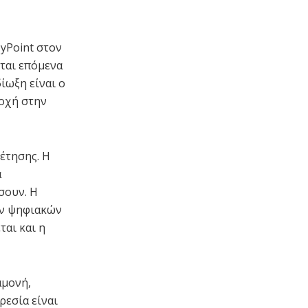
MyPoint στον
ται επόμενα
δίωξη είναι ο
ιοχή στην
έτησης. Η
ά
σουν. Η
ων ψηφιακών
αι και η
αμονή,
ρεσία είναι