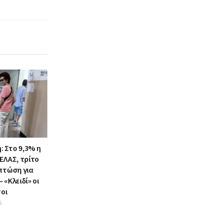
 Στο 9,3% η
ΕΛΑΣ, τρίτο
 πτώση για
 «Κλειδί» οι
οι
6