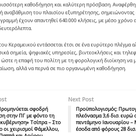
ρισσότερη καθοδήγηση και καλύτερη πρόσβαση. Αναφέρθη
ή αναβάθμιση του πλαισίου εξυπηρέτησης, σημειώνοντας 
γραμμή έχουν απαντηθεί 640.000 κλήσεις, με μέσο χρόνο
δευτερόλεπτα.
του Κεραμεικού εντάσσεται έτσι σε ένα ευρύτερο πλέγμα 
σικά σημεία, ψηφιακές υπηρεσίες, βιντεοκλήσεις και τηλε
 ώστε η επαφή του πολίτη με τη φορολογική διοίκηση να 
αίωση, αλλά να περνά σε πιο οργανωμένη καθοδήγηση.
ost
Next Post
 Προμηνύεται σφοδρή
Προϋπολογισμός: Πρωτογ
η στην ΠΓ με φόντο τη
πλεόνασμα 3,6 δισ. ευρώ 
κυβέρνηση» Τσίπρα – Στο
πεντάμηνο Ιανουαρίου – 
ο οι χειρισμοί Φάμελλου,
έσοδα από φόρους 28 δισ
Παππά και Δούρου