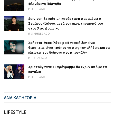
φλεγόμενη Πάρνηθα
3 ΈΤΗ AGO
Survivor: Σε κρίσιμη κατάσταση παραμένει ο
Σταύρος Φλώρος μετά τον ακρωτηριασμό του
στον Άγιο Δομίνικο
3 ΜΉΝΕΣ AGO
Χρήστος Θεοφιλάτος: «Η γραφή δεν είναι
θεραπεία, είναι τρόπος να πεις την αλήθεια και να
κλείσεις τον δαίμονα στο μπουκάλι»
1 ΈΤΟΣ AGO
Χριστούγεννα: Τι πρόγραμμα θα έχουν απόψε τα
κανάλια
3 ΈΤΗ AGO
ΑΝΑ ΚΑΤΗΓΟΡΙΑ
LIFESTYLE