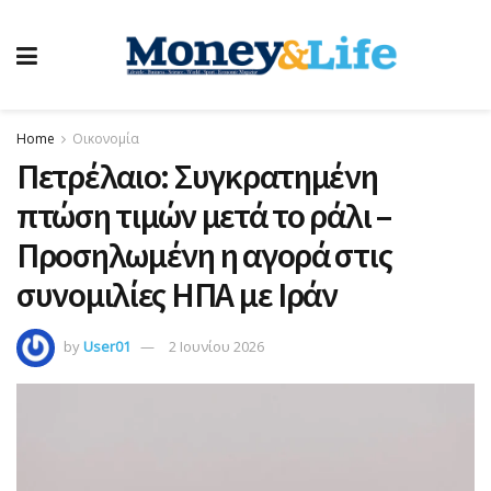
Home
Οικονομία
Πετρέλαιο: Συγκρατημένη
πτώση τιμών μετά το ράλι –
Προσηλωμένη η αγορά στις
συνομιλίες ΗΠΑ με Ιράν
by
User01
2 Ιουνίου 2026