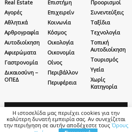
Real Estate
Επιστήμη
Προορισμοί
Αγορές
Επιχειρείν
Συνεντεύξεις
Αθλητικά
Κοινωνία
Ταξίδια
Αρθρογραφία
Κόσμος
Τεχνολογία
Αυτοδιοίκηση
Οικολογία
Τοπική
Αυτοδιοίκηση
Αφιερώματα
Οικονομία
Τουρισμός
Γαστρονομία
Οίνος
Υγεία
Δικαιοσύνη –
Περιβάλλον
ΟΠΕΔ
Χωρίς
Περιφέρεια
Κατηγορία
Η ιστοσελίδα μας περιέχει cookies για την
Η εταιρεία
Όροι Χρήσης
Επικοινωνία
καλύτερη δυνατή εμπειρία σας. Αν συνεχίζεται
την περιήγηση σε αυτήν αποδέχεστε τους
Όρους
Money&Life
©