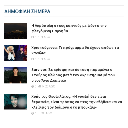
ΔΗΜΟΦΙΛΗ ΣΗΜΕΡΑ
Η Ακρόπολη στους καπνούς με φόντο την
φλεγόμενη Πάρνηθα
3 ΈΤΗ AGO
Χριστούγεννα: Τι πρόγραμμα θα έχουν απόψε τα
κανάλια
3 ΈΤΗ AGO
Survivor: Σε κρίσιμη κατάσταση παραμένει ο
Σταύρος Φλώρος μετά τον ακρωτηριασμό του
στον Άγιο Δομίνικο
3 ΜΉΝΕΣ AGO
Χρήστος Θεοφιλάτος: «Η γραφή δεν είναι
θεραπεία, είναι τρόπος να πεις την αλήθεια και να
κλείσεις τον δαίμονα στο μπουκάλι»
1 ΈΤΟΣ AGO