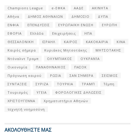
Champions League
e-ΕΦΚΑ
ΑΑΔΕ
ΑΚΙΝΗΤΑ
Αθήνα
ΔΗΜΟΣ ΑΘΗΝΑΙΩΝ
ΔΗΜΟΣΙΟ
ΔΥΠΑ
ΕΝΦΙΑ
ΕΠΕΝΔΥΣΕΙΣ
ΕΥΡΩΠΑΪΚΗ ΕΝΩΣΗ
ΕΥΡΩΠΗ
ΕΦΟΡΙΑ
Ελλάδα
Επιχειρήσεις
ΗΠΑ
ΘΕΣΣΑΛΟΝΙΚΗ
ΙΣΡΑΗΛ
ΚΑΙΡΟΣ
ΚΑΚΟΚΑΙΡΙΑ
ΚΙΝΑ
Καιρός σήμερα
Κυριάκος Μητσοτάκης
ΜΗΤΣΟΤΑΚΗΣ
Ντόναλντ Τραμπ
ΟΛΥΜΠΙΑΚΟΣ
ΟΥΚΡΑΝΊΑ
Οικονομία
ΠΑΝΑΘΗΝΑΙΚΟΣ
ΠΑΣΟΚ
Πρόγνωση καιρού
ΡΩΣΙΑ
ΣΑΝ ΣΉΜΕΡΑ
ΣΕΙΣΜΟΣ
ΣΥΝΤΑΞΕΙΣ
ΣΥΡΙΖΑ
ΤΟΥΡΚΙΑ
ΤΡΑΜΠ
Τέμπη
Τουρισμός
ΥΓΕΙΑ
ΦΟΡΟΛΟΓΙΚΕΣ ΔΗΛΩΣΕΙΣ
ΧΡΙΣΤΟΥΓΕΝΝΑ
Χρηματιστήριο Αθηνών
τεχνητή νοημοσύνη
ΑΚΟΛΟΥΘΗΣΤΕ ΜΑΣ