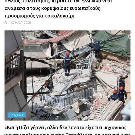
«Ήλιος, πολιτισμός, περιπέτεια»: Ελληνικό νησί
ανάμεσα στους κορυφαίους ευρωπαϊκούς
προορισμούς για το καλοκαίρι
1 ΙΟΥΛΊΟΥ 2026
ΕΛΛΆΔΑ
«Και η Πίζα γέρνει, αλλά δεν έπεσε» είχε πει μηχανικός
για την πολυκατοικία στα Πετράλωνα, το χρονικό μιας