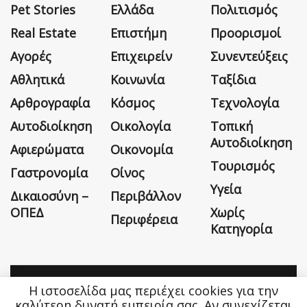
Pet Stories
Ελλάδα
Πολιτισμός
Real Estate
Επιστήμη
Προορισμοί
Αγορές
Επιχειρείν
Συνεντεύξεις
Αθλητικά
Κοινωνία
Ταξίδια
Αρθρογραφία
Κόσμος
Τεχνολογία
Αυτοδιοίκηση
Οικολογία
Τοπική
Αυτοδιοίκηση
Αφιερώματα
Οικονομία
Τουρισμός
Γαστρονομία
Οίνος
Υγεία
Δικαιοσύνη –
Περιβάλλον
ΟΠΕΔ
Χωρίς
Περιφέρεια
Κατηγορία
Η ιστοσελίδα μας περιέχει cookies για την
Η εταιρεία
Όροι Χρήσης
Επικοινωνία
καλύτερη δυνατή εμπειρία σας. Αν συνεχίζεται