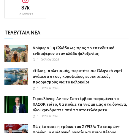
87k
Followers
ΤΕΛΕΥΤΑΙΑ ΝΕΑ
Nούμερο 1 η Ελλάδα ως προς το επενδυτικό
ενδιαφέρον στον κλάδο φιλοξενίας
1 ΙΟΥΛΊΟΥ 2026
«Ήλιος, πολιτισμός, περιπέτεια»: Ελληνικό νησί
ανάμεσα στους κορυφαίους ευρωπαϊκούς
προορισμούς για το καλοκαίρι
1 ΙΟΥΛΊΟΥ 2026
Γερουλάνος: Αν τον Σεπτέμβριο παραμένει το
ΠΑΣΟΚ τρίτο, θα πούμε τη γνώμη μας στα όργανα,
όλοι κρινόμαστε από τα αποτελέσματα
1 ΙΟΥΛΊΟΥ 2026
Πώς έσπασε η τρόικα του ΣΥΡΙΖΑ: Το «παρών»
Πολάκη, η συλλογική ηγεσία και ποιοι θέλουν