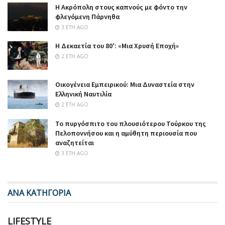
Η Ακρόπολη στους καπνούς με φόντο την
φλεγόμενη Πάρνηθα
3 ΈΤΗ AGO
Η Δεκαετία του 80′: «Μια Χρυσή Εποχή»
2 ΈΤΗ AGO
Οικογένεια Εμπειρικού: Μια Δυναστεία στην
Ελληνική Ναυτιλία
2 ΈΤΗ AGO
Το πυργόσπιτο του πλουσιότερου Τούρκου της
Πελοποννήσου και η αμύθητη περιουσία που
αναζητείται
3 ΈΤΗ AGO
ΑΝΑ ΚΑΤΗΓΟΡΙΑ
LIFESTYLE