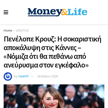
Home
LIFESTYLE
Πενέλοπε Κρουζ: Η σοκαριστική
αποκάλυψη στις Κάννες –
«Νόμιζα ότι θα πεθάνω από
ανεύρυσμα στον εγκέφαλο»
by
User01
26 Μαΐου 2026