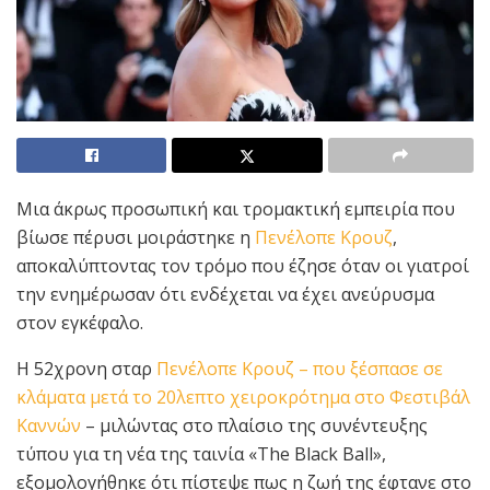
Μια άκρως προσωπική και τρομακτική εμπειρία που
βίωσε πέρυσι μοιράστηκε η
Πενέλοπε Κρουζ
,
αποκαλύπτοντας τον τρόμο που έζησε όταν οι γιατροί
την ενημέρωσαν ότι ενδέχεται να έχει ανεύρυσμα
στον εγκέφαλο.
Η 52χρονη σταρ
Πενέλοπε Κρουζ – που ξέσπασε σε
κλάματα μετά το 20λεπτο χειροκρότημα στο Φεστιβάλ
Καννών
– μιλώντας στο πλαίσιο της συνέντευξης
τύπου για τη νέα της ταινία «The Black Ball»,
εξομολογήθηκε ότι πίστεψε πως η ζωή της έφτανε στο