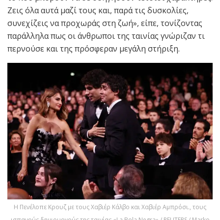
Ζεις όλα αυτά μαζί τους και, παρά τις δυσκολίες,
συνεχίζεις να προχωράς στη ζωή», είπε, τονίζοντας
παράλληλα πως οι άνθρωποι της ταινίας γνώριζαν τι
περνούσε και της πρόσφεραν μεγάλη στήριξη.
Η Πενέλοπε Κρουζ με τους Χαβιέρ Κάλβο και Χαβιέρ Αμπρόσι., τους
ισπανούς δημιουργούς της ταινίας «La Bola Negra» / REUTERS / Marko