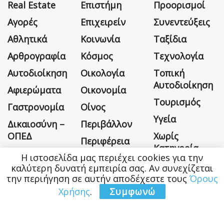
Real Estate
Επιστήμη
Προορισμοί
Αγορές
Επιχειρείν
Συνεντεύξεις
Αθλητικά
Κοινωνία
Ταξίδια
Αρθρογραφία
Κόσμος
Τεχνολογία
Αυτοδιοίκηση
Οικολογία
Τοπική
Αυτοδιοίκηση
Αφιερώματα
Οικονομία
Τουρισμός
Γαστρονομία
Οίνος
Υγεία
Δικαιοσύνη –
Περιβάλλον
ΟΠΕΔ
Χωρίς
Περιφέρεια
Κατηγορία
Η ιστοσελίδα μας περιέχει cookies για την
καλύτερη δυνατή εμπειρία σας. Αν συνεχίζεται
την περιήγηση σε αυτήν αποδέχεστε τους
Όρους
Χρήσης
.
Συμφωνώ
Η εταιρεία
Όροι Χρήσης
Επικοινωνία
Money&Life
©