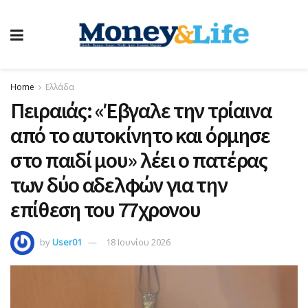
Home
Ελλάδα
Πειραιάς: «Έβγαλε την τρίαινα
από το αυτοκίνητο και όρμησε
στο παιδί μου» λέει ο πατέρας
των δύο αδελφών για την
επίθεση του 77χρονου
by
User01
18 Ιουνίου 2026