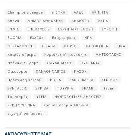
Champions League
e-ΕΦΚΑ
ΑΑΔΕ
ΑΚΙΝΗΤΑ
Αθήνα
ΔΗΜΟΣ ΑΘΗΝΑΙΩΝ
ΔΗΜΟΣΙΟ
ΔΥΠΑ
ΕΝΦΙΑ
ΕΠΕΝΔΥΣΕΙΣ
ΕΥΡΩΠΑΪΚΗ ΕΝΩΣΗ
ΕΥΡΩΠΗ
ΕΦΟΡΙΑ
Ελλάδα
Επιχειρήσεις
ΗΠΑ
ΘΕΣΣΑΛΟΝΙΚΗ
ΙΣΡΑΗΛ
ΚΑΙΡΟΣ
ΚΑΚΟΚΑΙΡΙΑ
ΚΙΝΑ
Καιρός σήμερα
Κυριάκος Μητσοτάκης
ΜΗΤΣΟΤΑΚΗΣ
Ντόναλντ Τραμπ
ΟΛΥΜΠΙΑΚΟΣ
ΟΥΚΡΑΝΊΑ
Οικονομία
ΠΑΝΑΘΗΝΑΙΚΟΣ
ΠΑΣΟΚ
Πρόγνωση καιρού
ΡΩΣΙΑ
ΣΑΝ ΣΉΜΕΡΑ
ΣΕΙΣΜΟΣ
ΣΥΝΤΑΞΕΙΣ
ΣΥΡΙΖΑ
ΤΟΥΡΚΙΑ
ΤΡΑΜΠ
Τέμπη
Τουρισμός
ΥΓΕΙΑ
ΦΟΡΟΛΟΓΙΚΕΣ ΔΗΛΩΣΕΙΣ
ΧΡΙΣΤΟΥΓΕΝΝΑ
Χρηματιστήριο Αθηνών
τεχνητή νοημοσύνη
ΑΚΟΛΟΥΘΗΣΤΕ ΜΑΣ