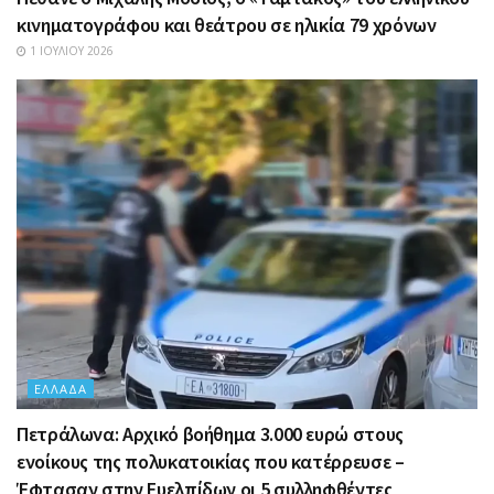
κινηματογράφου και θεάτρου σε ηλικία 79 χρόνων
1 ΙΟΥΛΊΟΥ 2026
ΕΛΛΆΔΑ
Πετράλωνα: Αρχικό βοήθημα 3.000 ευρώ στους
ενοίκους της πολυκατοικίας που κατέρρευσε –
Έφτασαν στην Ευελπίδων οι 5 συλληφθέντες