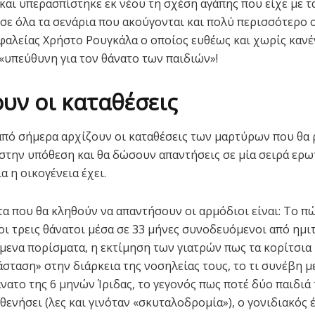
και υπερασπίστηκε εκ νέου τη σχέση αγάπης που είχε με τ
σε όλα τα σενάρια που ακούγονται και πολύ περισσότερο
φαλείας Χρήστο Ρουγκάλα ο οποίος ευθέως και χωρίς κανέ
«υπεύθυνη για τον θάνατο των παιδιών»!
υν οι καταθέσεις
από σήμερα αρχίζουν οι καταθέσεις των μαρτύρων που θα 
στην υπόθεση και θα δώσουν απαντήσεις σε μία σειρά ερ
ια η οικογένεια έχει.
α που θα κληθούν να απαντήσουν οι αρμόδιοι είναι: Το π
οι τρεις θάνατοι μέσα σε 33 μήνες συνοδευόμενοι από ημι
ενα πορίσματα, η εκτίμηση των γιατρών πως τα κορίτσια 
άσταση» στην διάρκεια της νοσηλείας τους, το τι συνέβη μ
άνατο της 6 μηνών Ίριδας, το γεγονός πως ποτέ δύο παιδι
θενήσει (λες και γινόταν «σκυταλοδρομία»), ο γονιδιακός 