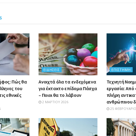
s
ΕΙΔΉΣΕΙΣ
ΕΠΙΣΤΉΜΗ
ήφος: Πώς θα
Ανοιχτά όλα τα ενδεχόμενα
Τεχνητή Νοημ
λληνες του
για έκτακτο επίδομα Πάσχα
εργασία: Από
ις εθνικές
– Ποιοι θα το λάβουν
πλήρη αντικ
ανθρώπινου δ
2 ΜΑΡΤΊΟΥ 2026
6
25 ΦΕΒΡΟΥΑΡΊΟ