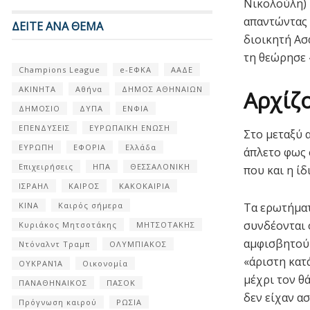
Νικολούλη) 
απαντώντας 
ΔΕΙΤΕ ΑΝΑ ΘΕΜΑ
διοικητή Ασ
τη θεώρησε 
Champions League
e-ΕΦΚΑ
ΑΑΔΕ
ΑΚΙΝΗΤΑ
Αθήνα
ΔΗΜΟΣ ΑΘΗΝΑΙΩΝ
Αρχίζο
ΔΗΜΟΣΙΟ
ΔΥΠΑ
ΕΝΦΙΑ
ΕΠΕΝΔΥΣΕΙΣ
ΕΥΡΩΠΑΪΚΗ ΕΝΩΣΗ
Στο μεταξύ 
ΕΥΡΩΠΗ
ΕΦΟΡΙΑ
Ελλάδα
άπλετο φως 
Επιχειρήσεις
ΗΠΑ
ΘΕΣΣΑΛΟΝΙΚΗ
που και η ίδ
ΙΣΡΑΗΛ
ΚΑΙΡΟΣ
ΚΑΚΟΚΑΙΡΙΑ
ΚΙΝΑ
Καιρός σήμερα
Τα ερωτήματ
συνδέονται 
Κυριάκος Μητσοτάκης
ΜΗΤΣΟΤΑΚΗΣ
αμφισβητούμ
Ντόναλντ Τραμπ
ΟΛΥΜΠΙΑΚΟΣ
«άριστη κατ
ΟΥΚΡΑΝΊΑ
Οικονομία
μέχρι τον θ
ΠΑΝΑΘΗΝΑΙΚΟΣ
ΠΑΣΟΚ
δεν είχαν ασ
Πρόγνωση καιρού
ΡΩΣΙΑ