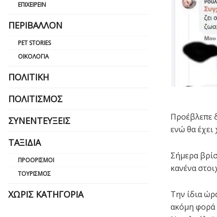
ΕΠΙΧΕΙΡΕΊΝ
ΠΕΡΙΒΆΛΛΟΝ
PET STORIES
ΟΙΚΟΛΟΓΊΑ
ΠΟΛΙΤΙΚΉ
ΠΟΛΙΤΙΣΜΌΣ
Προέβλεπε δ
ΣΥΝΕΝΤΕΎΞΕΙΣ
ενώ θα έχει 
ΤΑΞΊΔΙΑ
Σήμερα βρίσ
ΠΡΟΟΡΙΣΜΟΊ
κανένα στοι
ΤΟΥΡΙΣΜΌΣ
ΧΩΡΊΣ ΚΑΤΗΓΟΡΊΑ
Την ίδια ώρ
ακόμη φορά 