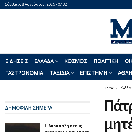
Σάββατο, 8 Αυγούστου, 2026 - 07:32
ΕΙΔΉΣΕΙΣ
ΕΛΛΆΔΑ
ΚΌΣΜΟΣ
ΠΟΛΙΤΙΚΉ
ΟΙ
ΓΑΣΤΡΟΝΟΜΊΑ
ΤΑΞΊΔΙΑ
ΕΠΙΣΤΉΜΗ
ΑΘΛΗ
Home
Ελλάδα
Πάτρ
ΔΗΜΟΦΙΛΗ ΣΗΜΕΡΑ
μητέ
Η Ακρόπολη στους
καπνούς με φόντο την