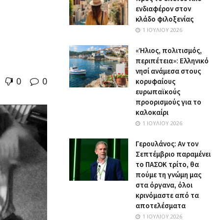
ενδιαφέρον στον
κλάδο φιλοξενίας
1 ΙΟΥΛΊΟΥ 2026
«Ήλιος, πολιτισμός,
περιπέτεια»: Ελληνικό
νησί ανάμεσα στους
0
0
κορυφαίους
ευρωπαϊκούς
προορισμούς για το
καλοκαίρι
1 ΙΟΥΛΊΟΥ 2026
Γερουλάνος: Αν τον
Σεπτέμβριο παραμένει
το ΠΑΣΟΚ τρίτο, θα
πούμε τη γνώμη μας
στα όργανα, όλοι
κρινόμαστε από τα
αποτελέσματα
1 ΙΟΥΛΊΟΥ 2026