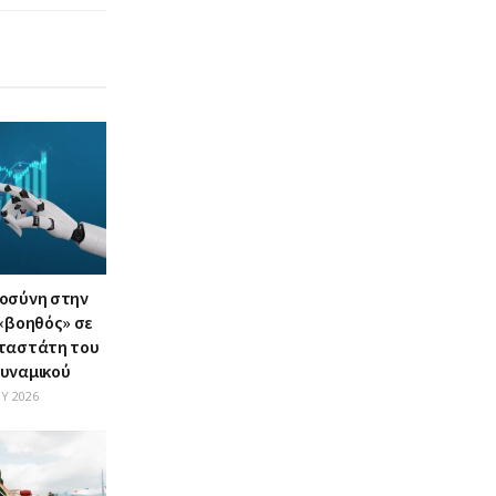
οσύνη στην
 «βοηθός» σε
αταστάτη του
υναμικού
Υ 2026