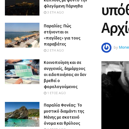
υπόθ
φλεγόμενη Πάρνηθα
3 ΈΤΗ AGO
Αρχί
Παραλίες: Πώς
στήνονται οι
«παγίδες» για τους
παραβάτες
by
Money
2 ΈΤΗ AGO
Κοινοποίηση και σε
συγγενείς, δημάρχους
οι ειδοποιήσεις αν δεν
βρεθεί ο
φορολογούμενος
1 ΈΤΟΣ AGO
Παραλία Φονέας: Το
μυστικό διαμάντι της
Μάνης με σκοτεινό
όνομα και θρύλους