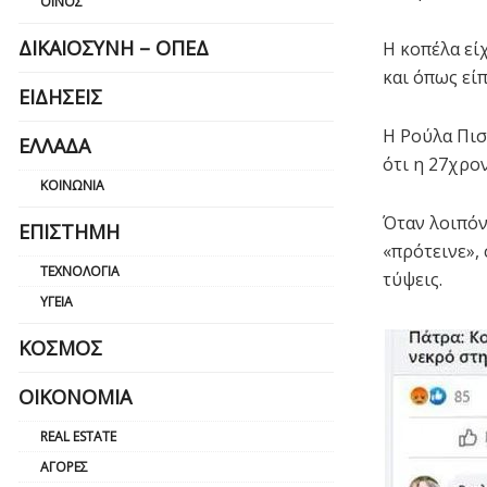
ΟΊΝΟΣ
ΔΙΚΑΙΟΣΎΝΗ – ΟΠΕΔ
Η κοπέλα εί
και όπως είπ
ΕΙΔΉΣΕΙΣ
Η Ρούλα Πισ
ΕΛΛΆΔΑ
ότι η 27χρον
ΚΟΙΝΩΝΊΑ
Όταν λοιπόν
ΕΠΙΣΤΉΜΗ
«πρότεινε»,
ΤΕΧΝΟΛΟΓΊΑ
τύψεις.
ΥΓΕΊΑ
ΚΌΣΜΟΣ
ΟΙΚΟΝΟΜΊΑ
REAL ESTATE
ΑΓΟΡΈΣ