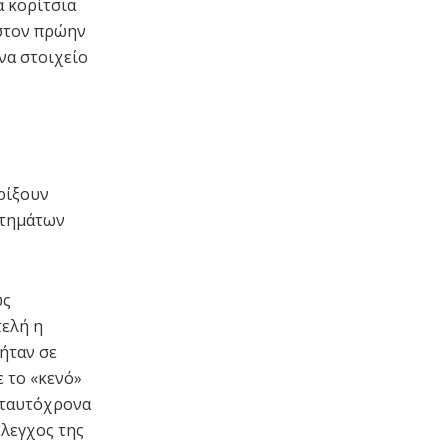
α κορίτσια
 στον πρώην
να στοιχείο
ρίξουν
ωτημάτων
ώς
τελή η
ήταν σε
ε το «κενό»
ά ταυτόχρονα
έλεγχος της