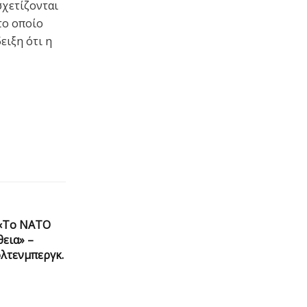
σχετίζονται
το οποίο
ειξη ότι η
 «Το ΝΑΤΟ
εια» –
όλτενμπεργκ.