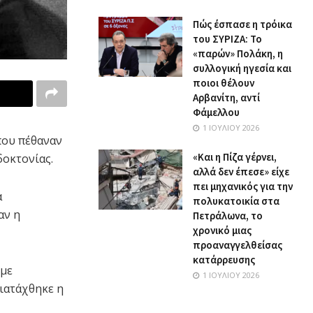
Πώς έσπασε η τρόικα
του ΣΥΡΙΖΑ: Το
«παρών» Πολάκη, η
συλλογική ηγεσία και
ποιοι θέλουν
Αρβανίτη, αντί
Φάμελλου
1 ΙΟΥΛΊΟΥ 2026
που πέθαναν
«Και η Πίζα γέρνει,
δοκτονίας.
αλλά δεν έπεσε» είχε
πει μηχανικός για την
α
πολυκατοικία στα
αν η
Πετράλωνα, το
χρονικό μιας
προαναγγελθείσας
κατάρρευσης
 με
1 ΙΟΥΛΊΟΥ 2026
διατάχθηκε η