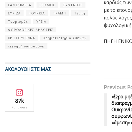
καρδιάς των 
ΣΑΝ ΣΉΜΕΡΑ
ΣΕΙΣΜΟΣ
ΣΥΝΤΑΞΕΙΣ
με το επονο
ΣΥΡΙΖΑ
ΤΟΥΡΚΙΑ
ΤΡΑΜΠ
Τέμπη
πολύς λόγος
Τουρισμός
ΥΓΕΙΑ
ψυχολογική 
ΦΟΡΟΛΟΓΙΚΕΣ ΔΗΛΩΣΕΙΣ
ΧΡΙΣΤΟΥΓΕΝΝΑ
Χρηματιστήριο Αθηνών
ΠΗΓΗ ENIKO
τεχνητή νοημοσύνη
ΑΚΟΛΟΥΘΗΣΤΕ ΜΑΣ
Previous P
«Ώρα μηδ
87k
διαπραγμ
Followers
Ουκρανία
συμφωνία
«άμεση» 