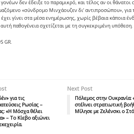
γονέων δεν έδειξε το παραμικρό, και τέλος αν οι θάνατοι 
μαζόμενο «σύνδρομο Μινχάουζεν δι’ αντιπροσώπου», για 
 έχει γίνει στα μέσα ενημέρωσης, χωρίς βέβαια κάποια ένδ
αυτή παθογένεια σχετίζεται με τη συγκεκριμένη υπόθεση.
S GR.
ost
Next Post
έν» για τις
Πόλεμος στην Ουκρανία:
ατεύσεις Ρωσίας –
στέλνει στρατιωτική βοήθ
ς: «Η Μόσχα θέλει
Μίλησε με Ζελένσκι ο Στ
» – Το Κίεβο αξιώνει
εκεχειρία.