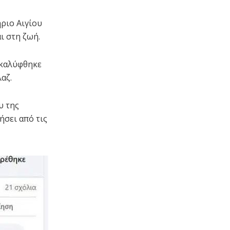
ριο Αιγίου
ι στη ζωή.
οκαλύφθηκε
αζ.
υ της
ήσει από τις