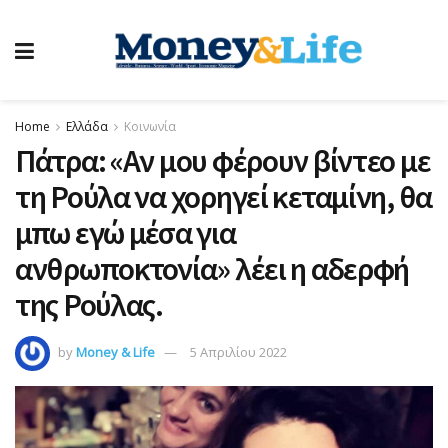
Home
Ελλάδα
Κοινωνία
Πάτρα: «Αν μου φέρουν βίντεο με
τη Ρούλα να χορηγεί κεταμίνη, θα
μπω εγώ μέσα για
ανθρωποκτονία» λέει η αδερφή
της Ρούλας.
by
Money & Life
5 Απριλίου 2022