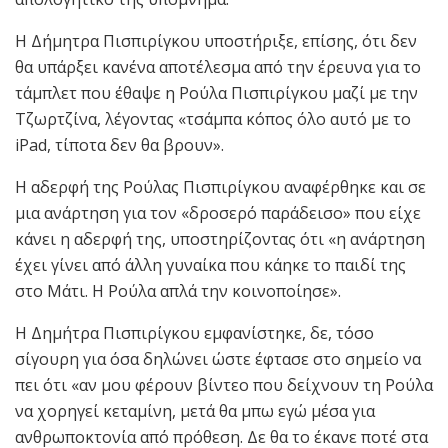
Η Δήμητρα Πισπιρίγκου υποστήριξε, επίσης, ότι δεν
θα υπάρξει κανένα αποτέλεσμα από την έρευνα για το
τάμπλετ που έθαψε η Ρούλα Πισπιρίγκου μαζί με την
Τζωρτζίνα, λέγοντας «τσάμπα κόπος όλο αυτό με το
iPad, τίποτα δεν θα βρουν».
Η αδερφή της Ρούλας Πισπιρίγκου αναφέρθηκε και σε
μια ανάρτηση για τον «δροσερό παράδεισο» που είχε
κάνει η αδερφή της, υποστηρίζοντας ότι «η ανάρτηση
έχει γίνει από άλλη γυναίκα που κάηκε το παιδί της
στο Μάτι. Η Ρούλα απλά την κοινοποίησε».
Η Δημήτρα Πισπιρίγκου εμφανίστηκε, δε, τόσο
σίγουρη για όσα δηλώνει ώστε έφτασε στο σημείο να
πει ότι «αν μου φέρουν βίντεο που δείχνουν τη Ρούλα
να χορηγεί κεταμίνη, μετά θα μπω εγώ μέσα για
ανθρωποκτονία από πρόθεση. Δε θα το έκανε ποτέ στα