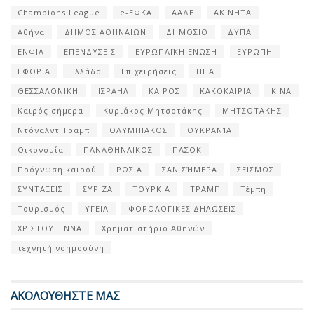
Champions League
e-ΕΦΚΑ
ΑΑΔΕ
ΑΚΙΝΗΤΑ
Αθήνα
ΔΗΜΟΣ ΑΘΗΝΑΙΩΝ
ΔΗΜΟΣΙΟ
ΔΥΠΑ
ΕΝΦΙΑ
ΕΠΕΝΔΥΣΕΙΣ
ΕΥΡΩΠΑΪΚΗ ΕΝΩΣΗ
ΕΥΡΩΠΗ
ΕΦΟΡΙΑ
Ελλάδα
Επιχειρήσεις
ΗΠΑ
ΘΕΣΣΑΛΟΝΙΚΗ
ΙΣΡΑΗΛ
ΚΑΙΡΟΣ
ΚΑΚΟΚΑΙΡΙΑ
ΚΙΝΑ
Καιρός σήμερα
Κυριάκος Μητσοτάκης
ΜΗΤΣΟΤΑΚΗΣ
Ντόναλντ Τραμπ
ΟΛΥΜΠΙΑΚΟΣ
ΟΥΚΡΑΝΊΑ
Οικονομία
ΠΑΝΑΘΗΝΑΙΚΟΣ
ΠΑΣΟΚ
Πρόγνωση καιρού
ΡΩΣΙΑ
ΣΑΝ ΣΉΜΕΡΑ
ΣΕΙΣΜΟΣ
ΣΥΝΤΑΞΕΙΣ
ΣΥΡΙΖΑ
ΤΟΥΡΚΙΑ
ΤΡΑΜΠ
Τέμπη
Τουρισμός
ΥΓΕΙΑ
ΦΟΡΟΛΟΓΙΚΕΣ ΔΗΛΩΣΕΙΣ
ΧΡΙΣΤΟΥΓΕΝΝΑ
Χρηματιστήριο Αθηνών
τεχνητή νοημοσύνη
ΑΚΟΛΟΥΘΗΣΤΕ ΜΑΣ