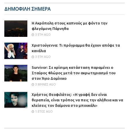
ΔΗΜΟΦΙΛΗ ΣΗΜΕΡΑ
Η Ακρόπολη στους καπνούς με φόντο την
φλεγόμενη Πάρνηθα
3 ΈΤΗ AGO
Χριστούγεννα: Τι πρόγραμμα θα έχουν απόψε τα
κανάλια
3 ΈΤΗ AGO
Survivor: Σε κρίσιμη κατάσταση παραμένει ο
Σταύρος Φλώρος μετά τον ακρωτηριασμό του
στον Άγιο Δομίνικο
3 ΜΉΝΕΣ AGO
Χρήστος Θεοφιλάτος: «Η γραφή δεν είναι
θεραπεία, είναι τρόπος να πεις την αλήθεια και να
κλείσεις τον δαίμονα στο μπουκάλι»
1 ΈΤΟΣ AGO