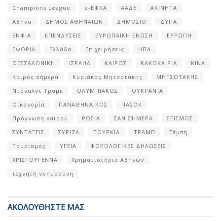
Champions League
e-ΕΦΚΑ
ΑΑΔΕ
ΑΚΙΝΗΤΑ
Αθήνα
ΔΗΜΟΣ ΑΘΗΝΑΙΩΝ
ΔΗΜΟΣΙΟ
ΔΥΠΑ
ΕΝΦΙΑ
ΕΠΕΝΔΥΣΕΙΣ
ΕΥΡΩΠΑΪΚΗ ΕΝΩΣΗ
ΕΥΡΩΠΗ
ΕΦΟΡΙΑ
Ελλάδα
Επιχειρήσεις
ΗΠΑ
ΘΕΣΣΑΛΟΝΙΚΗ
ΙΣΡΑΗΛ
ΚΑΙΡΟΣ
ΚΑΚΟΚΑΙΡΙΑ
ΚΙΝΑ
Καιρός σήμερα
Κυριάκος Μητσοτάκης
ΜΗΤΣΟΤΑΚΗΣ
Ντόναλντ Τραμπ
ΟΛΥΜΠΙΑΚΟΣ
ΟΥΚΡΑΝΊΑ
Οικονομία
ΠΑΝΑΘΗΝΑΙΚΟΣ
ΠΑΣΟΚ
Πρόγνωση καιρού
ΡΩΣΙΑ
ΣΑΝ ΣΉΜΕΡΑ
ΣΕΙΣΜΟΣ
ΣΥΝΤΑΞΕΙΣ
ΣΥΡΙΖΑ
ΤΟΥΡΚΙΑ
ΤΡΑΜΠ
Τέμπη
Τουρισμός
ΥΓΕΙΑ
ΦΟΡΟΛΟΓΙΚΕΣ ΔΗΛΩΣΕΙΣ
ΧΡΙΣΤΟΥΓΕΝΝΑ
Χρηματιστήριο Αθηνών
τεχνητή νοημοσύνη
ΑΚΟΛΟΥΘΗΣΤΕ ΜΑΣ