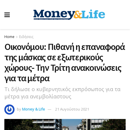
Home
Ειδήσεις
Οικονόμου: Πιθανή η επαναφορά
της μάσκας σε εξωτερικούς
χώρους- Την Τρίτη ανακοινώσεις
για τα μέτρα
Τι δήλωσε ο κυβερνητικός εκπρόσωπος για τα
μέτρα για ανεμβολίαστους
by
Money & Life
21 Αυγούστου 2021