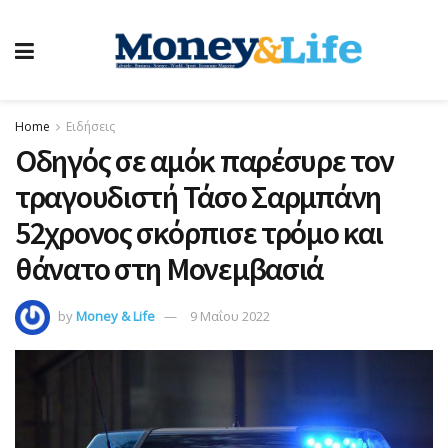
Home
Ειδήσεις
Οδηγός σε αμόκ παρέσυρε τον
τραγουδιστή Τάσο Σαρμπάνη
52χρονος σκόρπισε τρόμο και
θάνατο στη Μονεμβασιά
by
Money & Life
9 Μαΐου 2022