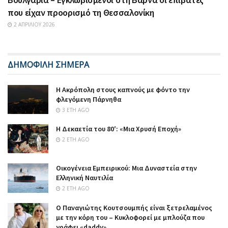
που είχαν προορισμό τη Θεσσαλονίκη
2 ΑΠΡΙΛΊΟΥ 2026
ΔΗΜΟΦΙΛΗ ΣΗΜΕΡΑ
Η Ακρόπολη στους καπνούς με φόντο την
φλεγόμενη Πάρνηθα
3 ΈΤΗ AGO
Η Δεκαετία του 80′: «Μια Χρυσή Εποχή»
2 ΈΤΗ AGO
Οικογένεια Εμπειρικού: Μια Δυναστεία στην
Ελληνική Ναυτιλία
2 ΈΤΗ AGO
Ο Παναγιώτης Κουτσουμπής είναι ξετρελαμένος
με την κόρη του – Κυκλοφορεί με μπλούζα που
γράφει «daddy»