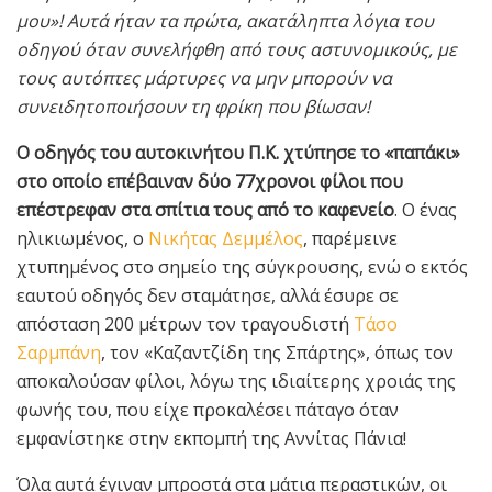
μου»! Αυτά ήταν τα πρώτα, ακατάληπτα λόγια του
οδηγού όταν συνελήφθη από τους αστυνομικούς, με
τους αυτόπτες μάρτυρες να μην μπορούν να
συνειδητοποιήσουν τη φρίκη που βίωσαν!
Ο οδηγός του αυτοκινήτου Π.Κ. χτύπησε το «παπάκι»
στο οποίο επέβαιναν δύο 77χρονοι φίλοι που
επέστρεφαν στα σπίτια τους από το καφενείο
. Ο ένας
ηλικιωμένος, ο
Νικήτας Δεμμέλος
, παρέμεινε
χτυπημένος στο σημείο της σύγκρουσης, ενώ ο εκτός
εαυτού οδηγός δεν σταμάτησε, αλλά έσυρε σε
απόσταση 200 μέτρων τον τραγουδιστή
Τάσο
Σαρμπάνη
, τον «Καζαντζίδη της Σπάρτης», όπως τον
αποκαλούσαν φίλοι, λόγω της ιδιαίτερης χροιάς της
φωνής του, που είχε προκαλέσει πάταγο όταν
εμφανίστηκε στην εκπομπή της Αννίτας Πάνια!
Όλα αυτά έγιναν μπροστά στα μάτια περαστικών, οι