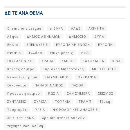
ΔΕΙΤΕ ΑΝΑ ΘΕΜΑ
Champions League
e-ΕΦΚΑ
ΑΑΔΕ
ΑΚΙΝΗΤΑ
Αθήνα
ΔΗΜΟΣ ΑΘΗΝΑΙΩΝ
ΔΗΜΟΣΙΟ
ΔΥΠΑ
ΕΝΦΙΑ
ΕΠΕΝΔΥΣΕΙΣ
ΕΥΡΩΠΑΪΚΗ ΕΝΩΣΗ
ΕΥΡΩΠΗ
ΕΦΟΡΙΑ
Ελλάδα
Επιχειρήσεις
ΗΠΑ
ΘΕΣΣΑΛΟΝΙΚΗ
ΙΣΡΑΗΛ
ΚΑΙΡΟΣ
ΚΑΚΟΚΑΙΡΙΑ
ΚΙΝΑ
Καιρός σήμερα
Κυριάκος Μητσοτάκης
ΜΗΤΣΟΤΑΚΗΣ
Ντόναλντ Τραμπ
ΟΛΥΜΠΙΑΚΟΣ
ΟΥΚΡΑΝΊΑ
Οικονομία
ΠΑΝΑΘΗΝΑΙΚΟΣ
ΠΑΣΟΚ
Πρόγνωση καιρού
ΡΩΣΙΑ
ΣΑΝ ΣΉΜΕΡΑ
ΣΕΙΣΜΟΣ
ΣΥΝΤΑΞΕΙΣ
ΣΥΡΙΖΑ
ΤΟΥΡΚΙΑ
ΤΡΑΜΠ
Τέμπη
Τουρισμός
ΥΓΕΙΑ
ΦΟΡΟΛΟΓΙΚΕΣ ΔΗΛΩΣΕΙΣ
ΧΡΙΣΤΟΥΓΕΝΝΑ
Χρηματιστήριο Αθηνών
τεχνητή νοημοσύνη