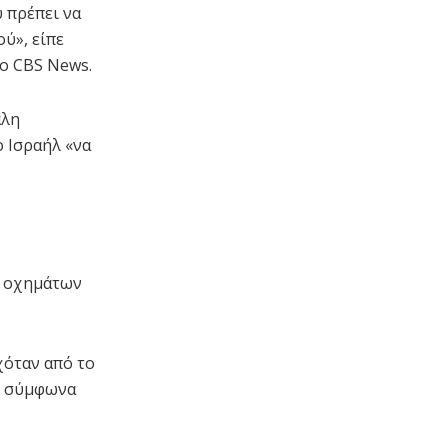
 πρέπει να
ύ», είπε
ο CBS News.
άλη
ο Ισραήλ «να
ν οχημάτων
χόταν από το
, σύμφωνα