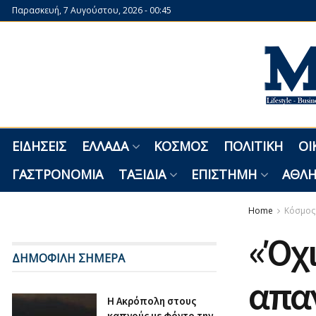
Παρασκευή, 7 Αυγούστου, 2026 - 00:45
ΕΙΔΉΣΕΙΣ
ΕΛΛΆΔΑ
ΚΌΣΜΟΣ
ΠΟΛΙΤΙΚΉ
ΟΙ
ΓΑΣΤΡΟΝΟΜΊΑ
ΤΑΞΊΔΙΑ
ΕΠΙΣΤΉΜΗ
ΑΘΛΗ
Home
Κόσμος
«Όχι
ΔΗΜΟΦΙΛΗ ΣΗΜΕΡΑ
απαν
Η Ακρόπολη στους
καπνούς με φόντο την