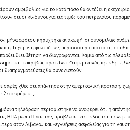
ίρουν αμφιβολίες για το κατά πόσο θα αντέξει η εκεχειρία
ίζουν ότι οι κίνδυνοι για τις τιμές του πετρελαίου παραμ
έον μήνα αφότου κηρύχτηκε ανακωχή, οι συνομιλίες ανάμ
και η Τεχεράνη φαντάζουν, περισσότερο από ποτέ, σε αδιέ
πάρξει διευθέτηση να διαγράφονται. Καμιά από τις πλευρές
δημόσια τι ακριβώς προτείνει. Ο αμερικανός πρόεδρος δε
 οι διαπραγματεύσεις θα συνεχιστούν.
νε σαφές χθες ότι απάντησε στην αμερικανική πρόταση, χω
ε λεπτομέρειες.
ημόσια τηλεόραση περιορίστηκε να αναφέρει ότι η απάντη
τις ΗΠΑ μέσω Πακιστάν, προβλέπει «το τέλος του πολέμου
ίτερα στον Λίβανο» και «εγγυήσεις ασφαλείας για τη ναυσι