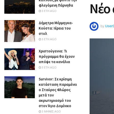
Νέο 
φλεγόμενη Πάρνηθα
3 ΈΤΗ AGO
Δήμητρα Μέρμηγκα-
by
User
Κούστα: Ιέρεια του
στυλ
3 ΈΤΗ AGO
Χριστούγεννα: Τι
πρόγραμμα θα έχουν
απόψε τα κανάλια
3 ΈΤΗ AGO
Survivor: Σε κρίσιμη
κατάσταση παραμένει
ο Σταύρος Φλώρος
μετά τον
ακρωτηριασμό του
στον Άγιο Δομίνικο
3 ΜΉΝΕΣ AGO