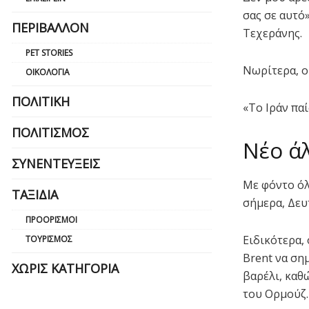
σας σε αυτό
ΠΕΡΙΒΆΛΛΟΝ
Τεχεράνης.
PET STORIES
Νωρίτερα, ο
ΟΙΚΟΛΟΓΊΑ
ΠΟΛΙΤΙΚΉ
«Το Ιράν παί
ΠΟΛΙΤΙΣΜΌΣ
Νέο άλ
ΣΥΝΕΝΤΕΎΞΕΙΣ
Με φόντο όλ
ΤΑΞΊΔΙΑ
σήμερα, Δευτ
ΠΡΟΟΡΙΣΜΟΊ
Ειδικότερα, 
ΤΟΥΡΙΣΜΌΣ
Brent να ση
ΧΩΡΊΣ ΚΑΤΗΓΟΡΊΑ
βαρέλι, καθ
του Ορμούζ.