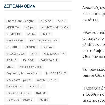
ΔΕΙΤΕ ΑΝΑ ΘΕΜΑ
Αναλυτές εγε
και υποστηρ
ανοδικοί.
Champions League
e-ΕΦΚΑ
ΑΑΔΕ
ΑΚΙΝΗΤΑ
Αθήνα
ΔΗΜΟΣ ΑΘΗΝΑΙΩΝ
Έναν και πλ
ΔΗΜΟΣΙΟ
ΔΥΠΑ
ΕΝΦΙΑ
Ουάσιγκτον 
ΕΠΕΝΔΥΣΕΙΣ
ΕΥΡΩΠΑΪΚΗ ΕΝΩΣΗ
ελπίδες να υ
ΕΥΡΩΠΗ
ΕΦΟΡΙΑ
Ελλάδα
αποκαλύψει 
Επιχειρήσεις
ΗΠΑ
ΘΕΣΣΑΛΟΝΙΚΗ
χθες καν αν
ΙΣΡΑΗΛ
ΚΑΙΡΟΣ
ΚΑΚΟΚΑΙΡΙΑ
ΚΙΝΑ
Καιρός σήμερα
Το Ιράν έκα
Κυριάκος Μητσοτάκης
ΜΗΤΣΟΤΑΚΗΣ
υπεισέλθει σ
Ντόναλντ Τραμπ
ΟΛΥΜΠΙΑΚΟΣ
ΟΥΚΡΑΝΊΑ
Οικονομία
Η ιρανική δ
ΠΑΝΑΘΗΝΑΙΚΟΣ
ΠΑΣΟΚ
επιδόθηκε σ
μέτωπα, ιδια
Πρόγνωση καιρού
ΡΩΣΙΑ