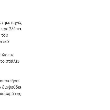
έστηκε πηγές
η προβλέπει
 του
τικό.
αιώσει»
το στείλει
 αποκτήσει
ο διαψεύδει
ικαίωμά της