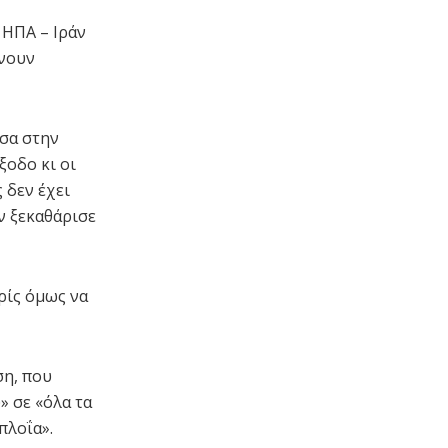
 ΗΠΑ – Ιράν
ένουν
εσα στην
ξοδο κι οι
 δεν έχει
ν ξεκαθάρισε
ρίς όμως να
ση, που
» σε «όλα τα
πλοΐα».