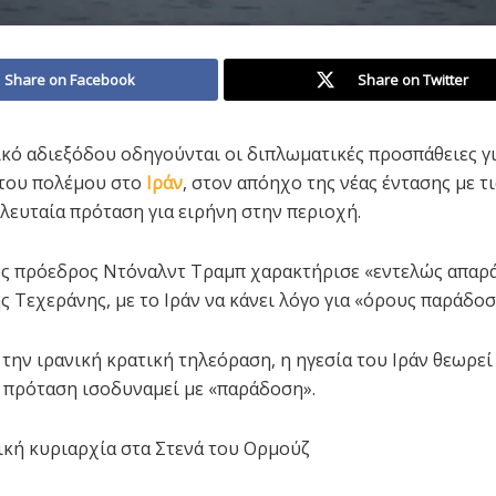
Share on Facebook
Share on Twitter
ικό αδιεξόδου οδηγούνται οι διπλωματικές προσπάθειες γ
 του πολέμου στο
Ιράν
, στον απόηχο της νέας έντασης με τ
ελευταία πρόταση για ειρήνη στην περιοχή.
ς πρόεδρος Ντόναλντ Τραμπ χαρακτήρισε «εντελώς απαρ
ς Τεχεράνης, με το Ιράν να κάνει λόγο για «όρους παράδοσ
την ιρανική κρατική τηλεόραση, η ηγεσία του Ιράν θεωρεί 
 πρόταση ισοδυναμεί με «παράδοση».
ική κυριαρχία στα Στενά του Ορμούζ