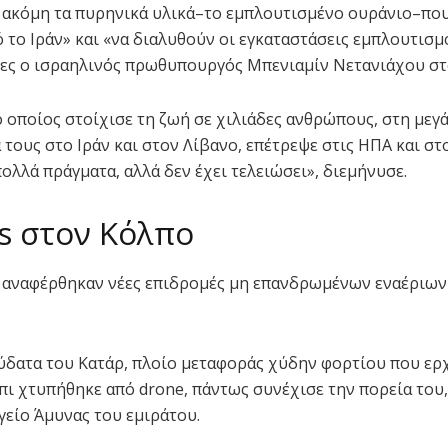
ακόμη τα πυρηνικά υλικά–το εμπλουτισμένο ουράνιο–που
 το Ιράν» και «να διαλυθούν οι εγκαταστάσεις εμπλουτισμο
ες ο ισραηλινός πρωθυπουργός Μπενιαμίν Νετανιάχου στ
ο οποίος στοίχισε τη ζωή σε χιλιάδες ανθρώπους, στη μεγ
 τους στο Ιράν και στον Λίβανο, επέτρεψε στις ΗΠΑ και στ
ολλά πράγματα, αλλά δεν έχει τελειώσει», διεμήνυσε.
s στον Κόλπο
 αναφέρθηκαν νέες επιδρομές μη επανδρωμένων εναέριω
ύδατα του Κατάρ, πλοίο μεταφοράς χύδην φορτίου που ερ
ι χτυπήθηκε από drone, πάντως συνέχισε την πορεία του
γείο Άμυνας του εμιράτου.