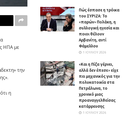
Πώς έσπασε η τρόικα
του ΣΥΡΙΖΑ: Το
«παρών» Πολάκη, η
συλλογική ηγεσία και
ποιοι θέλουν
ια
Αρβανίτη, αντί
Φάμελλου
ις ΗΠΑ με
1 ΙΟΥΛΊΟΥ 2026
«Και η Πίζα γέρνει,
άδεκτη» την
αλλά δεν έπεσε» είχε
πει μηχανικός για την
ης».
πολυκατοικία στα
Πετράλωνα, το
ότι η
χρονικό μιας
προαναγγελθείσας
κατάρρευσης
1 ΙΟΥΛΊΟΥ 2026