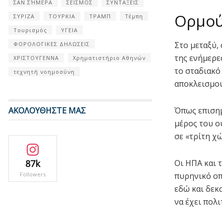
ΣΑΝ ΣΉΜΕΡΑ
ΣΕΙΣΜΟΣ
ΣΥΝΤΑΞΕΙΣ
Ορμο
ΣΥΡΙΖΑ
ΤΟΥΡΚΙΑ
ΤΡΑΜΠ
Τέμπη
Τουρισμός
ΥΓΕΙΑ
Στο μεταξύ,
ΦΟΡΟΛΟΓΙΚΕΣ ΔΗΛΩΣΕΙΣ
της ενήμερε
ΧΡΙΣΤΟΥΓΕΝΝΑ
Χρηματιστήριο Αθηνών
το σταδιακό
τεχνητή νοημοσύνη
αποκλεισμού
ΑΚΟΛΟΥΘΗΣΤΕ ΜΑΣ
Όπως επισημ
μέρος του ο
σε «τρίτη χ
87k
Οι ΗΠΑ και 
Followers
πυρηνικό οπ
εδώ και δεκ
να έχει πολ