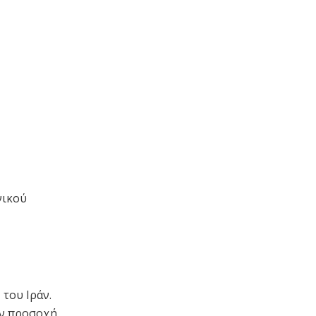
νικού
του Ιράν.
ην προσοχή