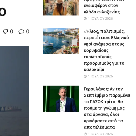
ο
ενδιαφέρον στον
κλάδο φιλοξενίας
1 ΙΟΥΛΊΟΥ 2026
0
0
«Ήλιος, πολιτισμός,
περιπέτεια»: Ελληνικό
νησί ανάμεσα στους
κορυφαίους
ευρωπαϊκούς
προορισμούς για το
καλοκαίρι
1 ΙΟΥΛΊΟΥ 2026
Γερουλάνος: Αν τον
Σεπτέμβριο παραμένει
το ΠΑΣΟΚ τρίτο, θα
πούμε τη γνώμη μας
στα όργανα, όλοι
κρινόμαστε από τα
αποτελέσματα
1 ΙΟΥΛΊΟΥ 2026