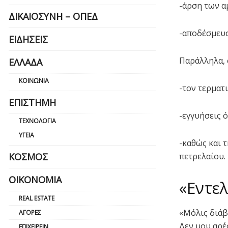
-άρση των 
ΔΙΚΑΙΟΣΎΝΗ – ΟΠΕΔ
-αποδέσμευσ
ΕΙΔΉΣΕΙΣ
Παράλληλα, 
ΕΛΛΆΔΑ
ΚΟΙΝΩΝΊΑ
-τον τερματ
ΕΠΙΣΤΉΜΗ
-εγγυήσεις ό
ΤΕΧΝΟΛΟΓΊΑ
ΥΓΕΊΑ
-καθώς και 
πετρελαίου.
ΚΌΣΜΟΣ
ΟΙΚΟΝΟΜΊΑ
«Εντε
REAL ESTATE
«Μόλις διάβ
ΑΓΟΡΈΣ
Δεν μου αρέ
ΕΠΙΧΕΙΡΕΊΝ