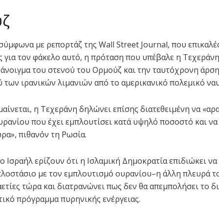
ύζ
 σύμφωνα με ρεπορτάζ της Wall Street Journal, που επικαλ
ς για τον φάκελο αυτό, η πρόταση που υπέβαλε η Τεχεράν
 άνοιγμα του στενού του Ορμούζ και την ταυτόχρονη άρση
 των ιρανικών λιμανιών από το αμερικανικό πολεμικό ναυ
αίνεται, η Τεχεράνη δηλώνει επίσης διατεθειμένη να «αρ
υρανίου που έχει εμπλουτίσει κατά υψηλό ποσοστό και να 
ώρα», πιθανόν τη Ρωσία.
το Ισραήλ ερίζουν ότι η Ισλαμική Δημοκρατία επιδιώκει να
λοστάσιο με τον εμπλουτισμό ουρανίου–η άλλη πλευρά τ
αετίες τώρα και διατρανώνει πως δεν θα απεμπολήσει το δ
ιτικό πρόγραμμα πυρηνικής ενέργειας.