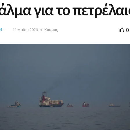
άλμα για το πετρέλαι
0
01
11 Μαΐου 2026
in
Κόσμος