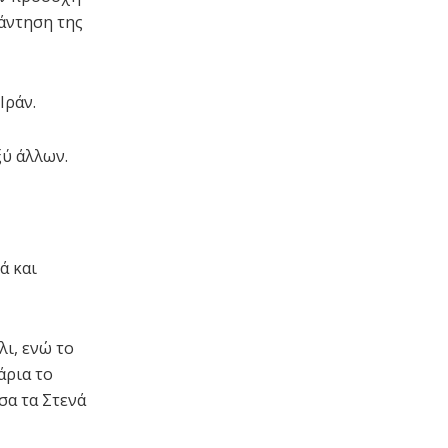
πάντηση της
Ιράν.
ξύ άλλων.
ά και
λι, ενώ το
άρια το
σα τα Στενά