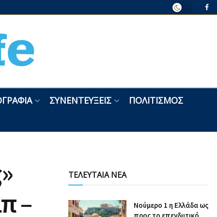
ΓΡΑΦΊΑ
ΣΥΝΕΝΤΕΎΞΕΙΣ
ΠΟΛΙΤΙΣΜΌΣ
ς»
ΤΕΛΕΥΤΑΙΑ ΝΕΑ
π –
Nούμερο 1 η Ελλάδα ως
προς το επενδυτικό